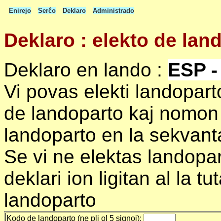
Enirejo
Serĉo
Deklaro
Administrado
Deklaro : elekto de lan
Deklaro en lando :
ESP -
Vi povas elekti landopar
de landoparto kaj nomon 
landoparto en la sekvanta
Se vi ne elektas landopart
deklari ion ligitan al la t
landoparto
Kodo de landoparto (ne pli ol 5 signoj):