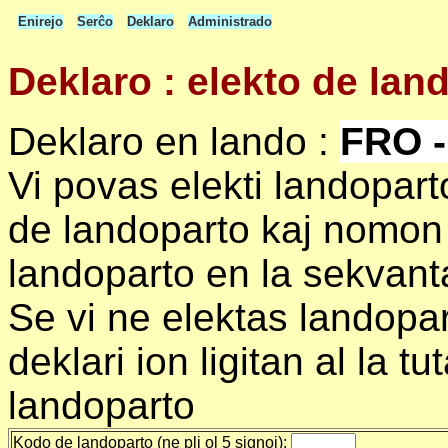
Enirejo
Serĉo
Deklaro
Administrado
Deklaro : elekto de lan
Deklaro en lando :
FRO -
Vi povas elekti landopar
de landoparto kaj nomon 
landoparto en la sekvanta
Se vi ne elektas landopart
deklari ion ligitan al la t
landoparto
Kodo de landoparto (ne pli ol 5 signoj):