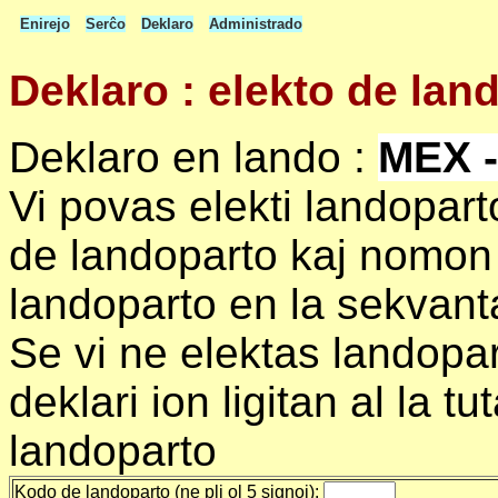
Enirejo
Serĉo
Deklaro
Administrado
Deklaro : elekto de lan
Deklaro en lando :
MEX -
Vi povas elekti landopar
de landoparto kaj nomon 
landoparto en la sekvanta
Se vi ne elektas landopart
deklari ion ligitan al la t
landoparto
Kodo de landoparto (ne pli ol 5 signoj):