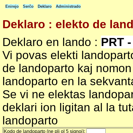
Enirejo
Serĉo
Deklaro
Administrado
Deklaro : elekto de lan
Deklaro en lando :
PRT -
Vi povas elekti landopar
de landoparto kaj nomon 
landoparto en la sekvanta
Se vi ne elektas landopart
deklari ion ligitan al la t
landoparto
Kodo de landoparto (ne pli ol 5 signoj):