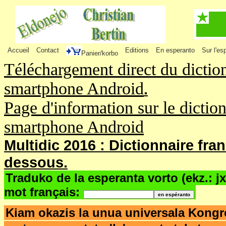
Accueil
Contact
Editions
En esperanto
Sur l'es
Panier/korbo
Téléchargement direct du dictio
smartphone Android
.
Page d'information sur le dictio
smartphone Android
Multidic 2016 : Dictionnaire fra
dessous.
Traduko de la esperanta vorto (ekz.: j
mot français:
Kiam okazis la unua universala Kong