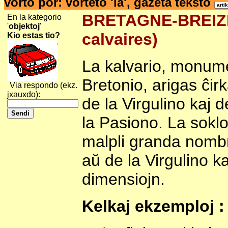
vorto por: vorteto 'la', gazeta teksto
BRETAGNE-BREIZH-
En la kategorio
'
objektoj
'
calvaires)
Kio estas tio?
La kalvario, monume
Bretonio, arigas ĉi
Via respondo (ekz.
jxauxdo):
de la Virgulino kaj 
la Pasiono. La soklo 
malpli granda nombr
aŭ de la Virgulino 
dimensiojn.
Kelkaj ekzemploj :