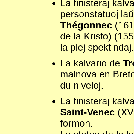
La finisteraj kalv
personstatuoj laŭ
Thégonnec
(161
de la Kristo) (15
la plej spektindaj.
La kalvario de
Tr
malnova en Breto
du niveloj.
La finisteraj kalv
Saint-Venec
(XVI
formon.