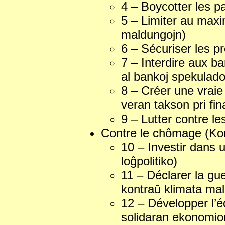
4 – Boycotter les p
5 – Limiter au max
maldungojn)
6 – Sécuriser les pr
7 – Interdire aux b
al bankoj spekulad
8 – Créer une vraie
veran takson pri fin
9 – Lutter contre le
Contre le chômage (Ko
10 – Investir dans u
loĝpolitiko)
11 – Déclarer la gu
kontraŭ klimata mal
12 – Développer l’éc
solidaran ekonomio