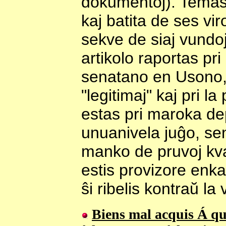
dokumentoj). Temas 
kaj batita de ses vi
sekve de siaj vundoj
artikolo raportas pri
senatano en Usono, 
"legitimaj" kaj pri la
estas pri maroka de
unuanivela juĝo, se
manko de pruvoj kva
estis provizore enkar
ŝi ribelis kontraŭ la 
Biens mal acquis Á 