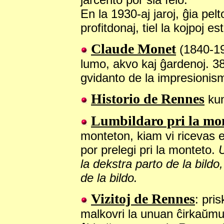
En la 1930-aj jaroj, ĝia pel
profitdonaj, tiel la kojpoj est
Claude Monet
(1840-192
lumo, akvo kaj ĝardenoj. 38 
gvidanto de la impresioni
Historio de Rennes
kun
Lumbildaro pri la mo
monteton, kiam vi ricevas e
por prelegi pri la monteto.
U
la dekstra parto de la bildo
de la bildo.
Vizitoj de Rennes
: pri
malkovri la unuan ĉirkaŭmu