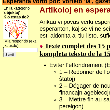
Esperanta vorto por: vorteto 'la', gaze
Artikoloj en espera
En la kategorio
'
objektoj
'
Kio estas tio?
Ankaŭ vi povas verki esperan
esperanton, kaj se vi ne scia
esti aldonita al tiu listo, su
Via respondo (ekz.
Texte complet des 15 p
jxauxdo):
kompleta teksto de la 15
Eviter l'effondrement (Ev
1 – Redonner de l’o
ŝtatoj)
2 – Dégager de nou
financajn ageblecoj
3 – Mettre fin au sa
pereigon)