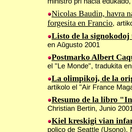
ministro pri nacia edukado,
Nicolas Baudin, havra na
forgesita en Francio
, arti
Listo
de la signokodoj 
en Aŭgusto 2001
Postmarko
Albert Caquo
el "Le Monde", tradukita en
La olimpikoj, de la ori
artikolo el "Air France Mag
Resumo
de la libro "I
Christian Bertin, Junio 200
Kiel kreskigi vian in
polico de Seattle (Usono)