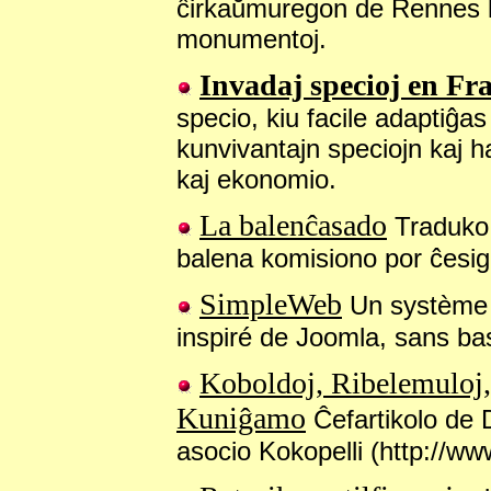
ĉirkaŭmuregon de Rennes kun 
monumentoj.
Invadaj specioj en Fr
specio, kiu facile adaptiĝas
kunvivantajn speciojn kaj 
kaj ekonomio.
La balenĉasado
Traduko d
balena komisiono por ĉesigi
SimpleWeb
Un système s
inspiré de Joomla, sans ba
Koboldoj, Ribelemuloj, 
Kuniĝamo
Ĉefartikolo de 
asocio Kokopelli (http://www