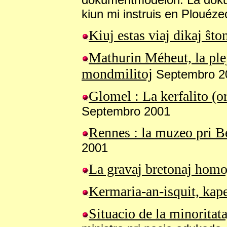
kiun mi instruis en Plouéz
Kiuj estas viaj dikaj ŝto
Mathurin Méheut, la plej
mondmilitoj
Septembro 2
Glomel : La kerfalito (o
Septembro 2001
Rennes : la
muzeo pri Be
2001
La gravaj bretonaj homo
Kermaria-an-isquit, kap
Situacio de la minoritat