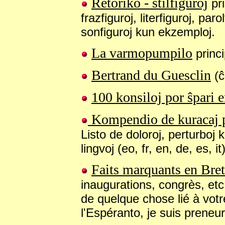
Retoriko - stilfiguroj
pri
frazfiguroj, literfiguroj, parol
sonfiguroj kun ekzemploj.
La varmopumpilo
princi
Bertrand du Guesclin
(ĉ
100 konsiloj por ŝpari 
Kompendio de kuracaj p
Listo de doloroj, perturboj
lingvoj (eo, fr, en, de, es, it
Faits marquants en Bret
inaugurations, congrès, et
de quelque chose lié à votr
l'Espéranto, je suis preneu