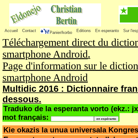
Accueil
Contact
Editions
En esperanto
Sur l'es
Panier/korbo
Téléchargement direct du dictio
smartphone Android
.
Page d'information sur le dictio
smartphone Android
Multidic 2016 : Dictionnaire fra
dessous.
Traduko de la esperanta vorto (ekz.: j
mot français:
Kie okazis la unua universala Kongr