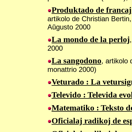
Produktado
de francaj
artikolo de Christian Bertin
Aŭgusto 2000
La mondo de la perloj
2000
La sangodono
, artikolo
monattrio 2000)
Veturado
: La vetursig
Televido
: Televida evo
Matematiko : Teksto 
Oficialaj radikoj de e