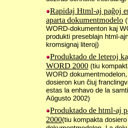
Rapidaj Html-aj paĝoj e
aparta dokumentmodelo
WORD-dokumenton kaj WOR
produkti preseblajn html-ajn
kromsignaj literoj)
Produktado de leteroj ka
WORD 2000
(tiu kompak
WORD dokumentmodelon, pr
dosieron kun ĉiuj francling
estas la enhavo de la samti
Aŭgusto 2002)
Produktado de html-aj p
2000
(tiu kompakta dosie
dokumentmodelon. La dokum