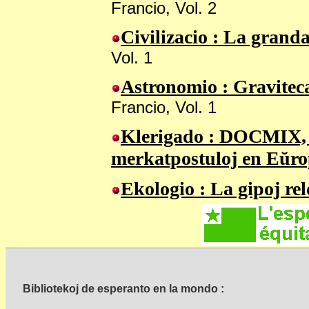
Francio, Vol. 2
Civilizacio
: La granda
Vol. 1
Astronomio
: Graviteca
Francio, Vol. 1
Klerigado
: DOCMIX, Ba
merkatpostuloj en Eŭr
Ekologio
: La gipoj re
Bibliotekoj de esperanto en la mondo :