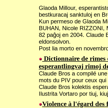
Glaoda Millour, esperantist
bestkuracaj sanktuloj en Br
Kun permeso de Glaoda Mill
BUHAN, Nicole RIZZONI, M
82 paĝoj en 2004. Claude B
eldonsolvon.
Post lia morto en novembro 
Dictionnaire de rimes
esperantlingvaj rimoj d
Claude Bros a compilé une l
mots du PIV pour ceux qui 
Claude Bros kolektis esperan
Ilustrita Vortaro por tiuj, 
Violence à l'égard des 