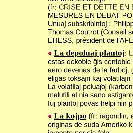
(fr: CRISE ET DETTE E
MESURES EN DEBAT POU
Unuaj subskribintoj : Phil
Thomas Coutrot (Conseil sc
EHESS, président de l’AFE
La depoluaj plantoj
: 
estas dekoble ĝis centoble p
aero devenas de la farboj, gl
eligas toksajn kaj volatilajn
La volatilaj poluaĵoj (karb
malutili al nia sano estigan
Iuj plantoj povas helpi nin p
La kojpo
(fr: ragondin,
originas de suda Ameriko k
jarcento por sia felo.