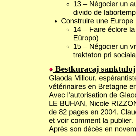
13 – Négocier un aut
divido de labortemp
Construire une Europe 
14 – Faire éclore l
Eŭropo)
15 – Négocier un vra
traktaton pri social
Bestkuracaj sanktuloj
Glaoda Millour, espérantiste
vétérinaires en Bretagne e
Avec l'autorisation de Glao
LE BUHAN, Nicole RIZZONI,
de 82 pages en 2004. Claude
et voir comment la publier.
Après son décès en novembre