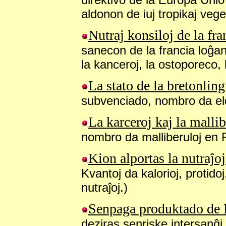
aldonon de iuj tropikaj vege
Nutraj konsiloj de la fr
sanecon de la francia loĝan
la kanceroj, la ostoporeco, 
La stato de la bretonlin
subvenciado, nombro da eld
La karceroj kaj la malli
nombro da malliberuloj en 
Kion alportas la nutraĵoj
Kvantoj da kalorioj, protidoj
nutraĵoj.)
Senpaga produktado de 
deziras senriske
intersanĝi