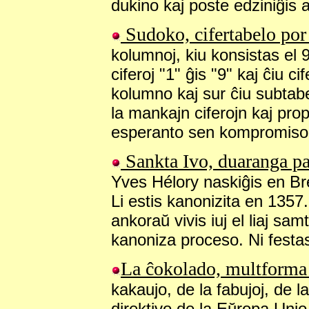
dukino kaj poste edziniĝis a
Sudoko, cifertabelo por
kolumnoj, kiu konsistas el 9
ciferoj "1" ĝis "9" kaj ĉiu ci
kolumno kaj sur ĉiu subtabel
la mankajn ciferojn kaj pro
esperanto sen kompromiso p
Sankta Ivo, duaranga pa
Yves Hélory naskiĝis en Br
Li estis kanonizita en 1357
ankoraŭ vivis iuj el liaj sam
kanoniza proceso. Ni festas
La ĉokolado, multforma 
kakaujo, de la fabujoj, de l
direktivo de la Eŭropa Unio 