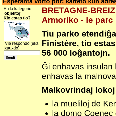
Esperanta vorto por: karteto kun adr
BRETAGNE-BREIZH-
En la kategorio
'
objektoj
'
Armoriko - le parc
Kio estas tio?
Tiu parko etendiĝa
Finistère, tio esta
Via respondo (ekz.
jxauxdo):
56 000 loĝantojn.
Ĝi enhavas insulan 
enhavas la malnova
Malkovrindaj lokoj
la mueliloj de K
la domo Coenec e