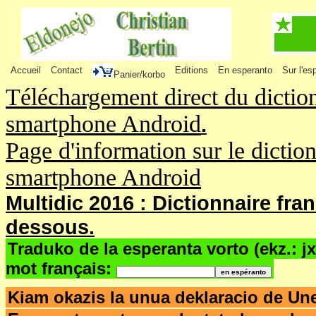
Accueil
Contact
Editions
En esperanto
Sur l'es
Panier/korbo
Téléchargement direct du dictio
smartphone Android
.
Page d'information sur le dictio
smartphone Android
Multidic 2016 : Dictionnaire fra
dessous.
Traduko de la esperanta vorto (ekz.: j
mot français:
Kiam okazis la unua deklaracio de Un