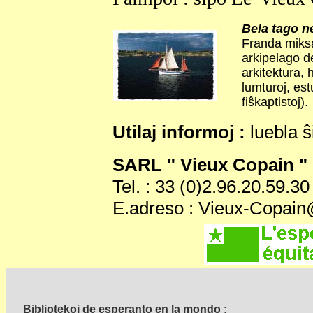
Bela tago ne
Franda miksaĵ
arkipelago de
arkitektura,
lumturoj, es
fiŝkaptistoj).
Utilaj informoj :
luebla ŝ
SARL " Vieux Copain "
Tel. : 33 (0)2.96.20.59.30
E.adreso : Vieux-Copai
Bibliotekoj de esperanto en la mondo :