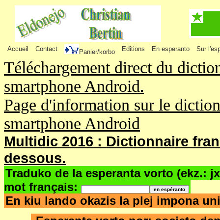
Accueil
Contact
Editions
En esperanto
Sur l'es
Panier/korbo
Téléchargement direct du dictio
smartphone Android
.
Page d'information sur le dictio
smartphone Android
Multidic 2016 : Dictionnaire fra
dessous.
Traduko de la esperanta vorto (ekz.: j
mot français:
En kiu lando okazis la plej impona u