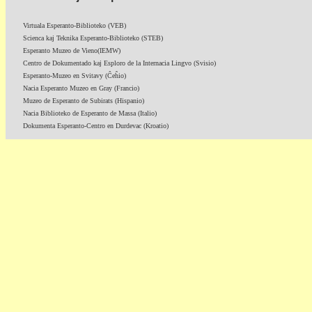
Virtuala Esperanto-Biblioteko (VEB)
Scienca kaj Teknika Esperanto-Biblioteko (STEB)
Esperanto Muzeo de Vieno(IEMW)
Centro de Dokumentado kaj Esploro de la Internacia Lingvo (Svisio)
Esperanto-Muzeo en Svitavy (Ĉeĥio)
Nacia Esperanto Muzeo en Gray (Francio)
Muzeo de Esperanto de Subirats (Hispanio)
Nacia Biblioteko de Esperanto de Massa (Italio)
Dokumenta Esperanto-Centro en Durdevac (Kroatio)