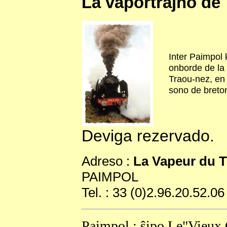
La vaportrajno de 
Inter Paimpol 
onborde de la 
Traou-nez, en 
sono de breto
Deviga rezervado.
Adreso :
La Vapeur du T
PAIMPOL
Tel. : 33 (0)2.96.20.52.06
Paimpol : ŝipo Le"Vieux