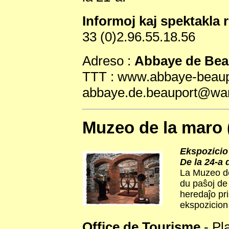
Informoj kaj spektakla 
33 (0)2.96.55.18.56
Adreso :
Abbaye de Bea
TTT : www.abbaye-beaupo
abbaye.de.beauport@wan
Muzeo de la maro 
Ekspozicio 
De la 24-a 
La Muzeo de
du paŝoj de
heredaĵo pr
ekspozicion 
Office de Tourisme
- Pl