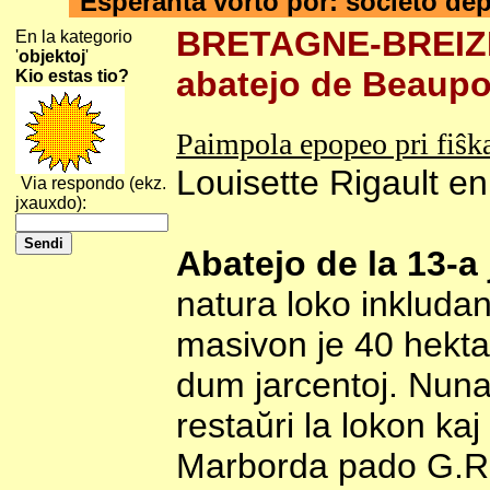
Esperanta vorto por: societo de
BRETAGNE-BREIZH-
En la kategorio
'
objektoj
'
abatejo de Beaupo
Kio estas tio?
Paimpola epopeo pri fiŝk
Louisette Rigault e
Via respondo (ekz.
jxauxdo):
Abatejo de la 13-a
natura loko inkluda
masivon je 40 hektaro
dum jarcentoj. Nuna 
restaŭri la lokon k
Marborda pado G.R.