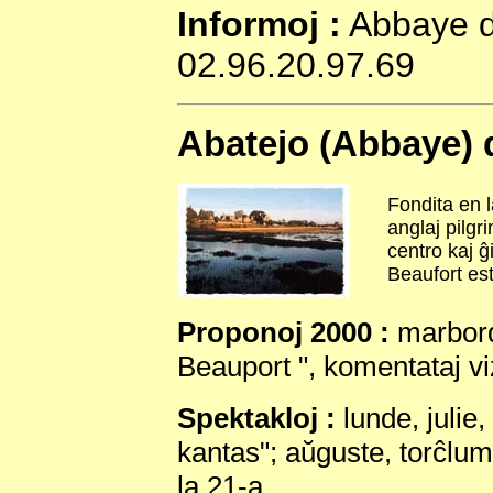
Informoj :
Abbaye de
02.96.20.97.69
Abatejo (Abbaye) 
Fondita en l
anglaj pilg
centro kaj ĝ
Beaufort est
Proponoj 2000 :
marborda
Beauport ", komentataj viz
Spektakloj :
lunde, julie
kantas"; aŭguste, torĉlumi
la 21-a.