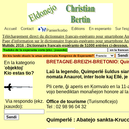
Accueil
Contact
Editions
En esperanto
Sur l'es
Panier/korbo
Téléchargement direct du dictionnaire français-espéranto pour smartphone A
Page d'information sur le dictionnaire français-espéranto pour smartphone A
Multidic 2016 : Dictionnaire français-espéranto de 51000 entrées ci-dessous.
Traduko de la esperanta vorto (ekz.: jxauxdo):
En kiu lando okazis la unua universala Kongreso de Esperanto?
BRETAGNE-BREIZH-BRETONIO: Quimperl
En la kategorio
'
objektoj
'
Laŭ la legendo, Quimperlé ŝuldus sian 
Kio estas tio?
nomata Anaurot, inter Isole kaj Ellé, j
Pli certe, ĝi aperis en Kornvalo en la 11-
vojo benediktan monaĥejon honore al la
Via respondo (ekz.
Office de tourisme
(Turismoficejo)
jxauxdo):
Tel : 02 98 96 04 32
Quimperlé : Abatejo sankta-Kruco