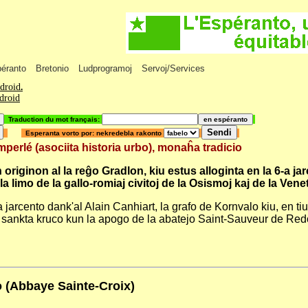
péranto
Bretonio
Ludprogramoj
Servoj/Services
ndroid
.
ndroid
Traduction du mot français:
Esperanta vorto por: nekredebla rakonto
é (asociita historia urbo), monaĥa tradicio
originon al la reĝo Gradlon, kiu estus alloginta en la 6-a ja
e la limo de la gallo-romiaj civitoj de la Osismoj kaj de la Ve
a jarcento dank'al Alain Canhiart, la grafo de Kornvalo kiu, en ti
 sankta kruco kun la apogo de la abatejo Saint-Sauveur de Red
 (Abbaye Sainte-Croix)