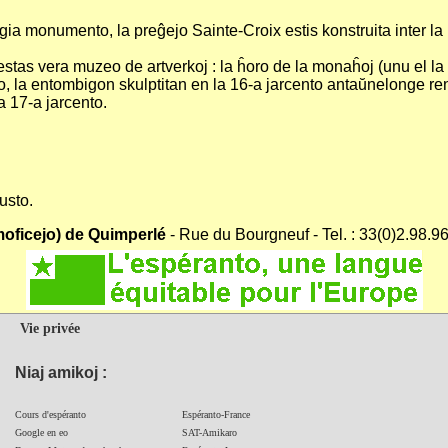
igia monumento, la preĝejo Sainte-Croix estis konstruita inter la 1
estas vera muzeo de artverkoj : la ĥoro de la monaĥoj (unu el la re
o, la entombigon skulptitan en la 16-a jarcento antaŭnelonge renov
a 17-a jarcento.
usto.
smoficejo) de Quimperlé
- Rue du Bourgneuf - Tel. : 33(0)2.98.9
Vie privée
Niaj amikoj :
Cours d'espéranto
Espéranto-France
Google en eo
SAT-Amikaro