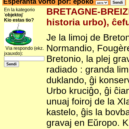
Esperanta vorto por: epoko
BRETAGNE-BREIZH-
En la kategorio
'
objektoj
'
historia urbo), ĉef
Kio estas tio?
Je la limoj de Breto
Normandio, Fougères
Via respondo (ekz.
jxauxdo):
Bretonio, la plej gr
radiado : granda li
duklando, ĝi konserv
Urbo kruciĝo, ĝi ĉi
unuaj foiroj de la X
kastelo, ĝis la bovba
gravaj en Eŭropo. Ku