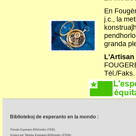
En Fougèr
j.c., la m
konstruaĵh
pendhorloĝ
granda ple
L'Artisa
FOUGER
Tél./Faks.
Bibliotekoj de esperanto en la mondo :
Virtuala Esperanto-Biblioteko (VEB)
Scienca kaj Teknika Esperanto-Biblioteko (STEB)