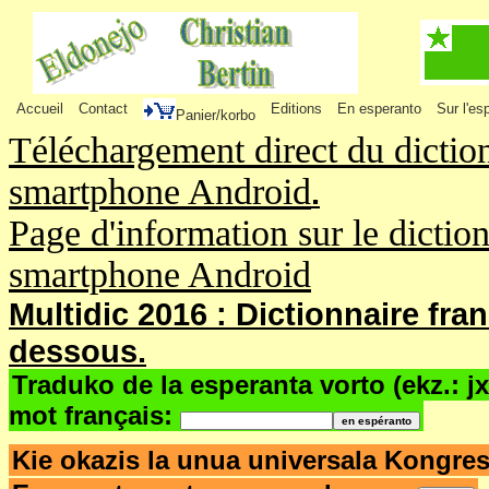
Accueil
Contact
Editions
En esperanto
Sur l'es
Panier/korbo
Téléchargement direct du dictio
smartphone Android
.
Page d'information sur le dictio
smartphone Android
Multidic 2016 : Dictionnaire fra
dessous.
Traduko de la esperanta vorto (ekz.: j
mot français:
Kie okazis la unua universala Kongr