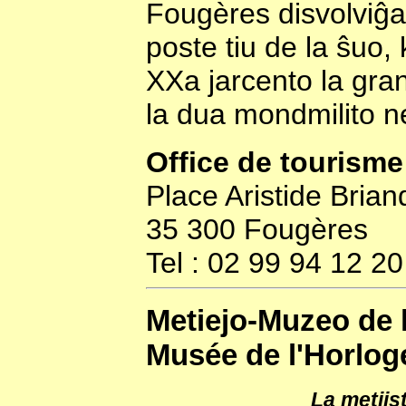
Fougères disvolviĝas
poste tiu de la ŝuo,
XXa jarcento la gran
la dua mondmilito n
Office de tourisme
Place Aristide Brian
35 300 Fougères
Tel : 02 99 94 12 20
Metiejo-Muzeo de l
Musée de l'Horloge
La metiis