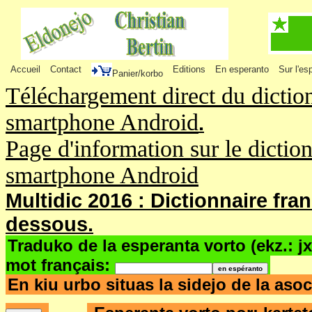
Accueil
Contact
Editions
En esperanto
Sur l'es
Panier/korbo
Téléchargement direct du dictio
smartphone Android
.
Page d'information sur le dictio
smartphone Android
Multidic 2016 : Dictionnaire fra
dessous.
Traduko de la esperanta vorto (ekz.: j
mot français:
En kiu urbo situas la sidejo de la as