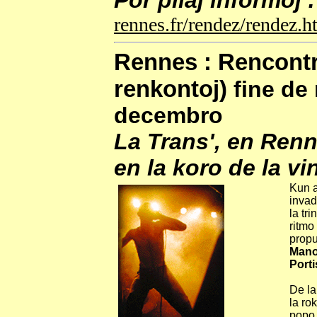
Por pliaj informoj :
rennes.fr/rendez/rendez.
Rennes : Rencontr
renkontoj)
fine de
decembro
La Trans', en Renn
en la koro de la vin
Kun a
invad
la tri
ritmo 
propul
Mano
Porti
De la
la ro
popo 