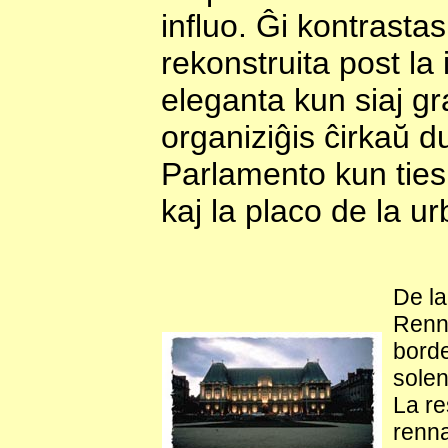
influo. Ĝi kontrasta
rekonstruita post l
eleganta kun siaj gr
organiziĝis ĉirkaŭ du
Parlamento kun ties 
kaj la placo de la 
De la
Renne
borde
solen
La re
renna