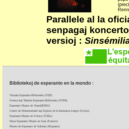
(prec
Renn
Parallele al la ofi
senpagaj koncertoj
versioj :
Sinsémili
Bibliotekoj de esperanto en la mondo :
Virtuala Esperanto-Biblioteko (VEB)
Scienca kaj Teknika Esperanto-Biblioteko (STEB)
Esperanto Muzeo de Vieno(IEMW)
Centro de Dokumentado kaj Esploro de la Internacia Lingvo (Svisio)
Esperanto-Muzeo en Svitavy (Ĉeĥio)
Nacia Esperanto Muzeo en Gray (Francio)
Muzeo de Esperanto de Subirats (Hispanio)