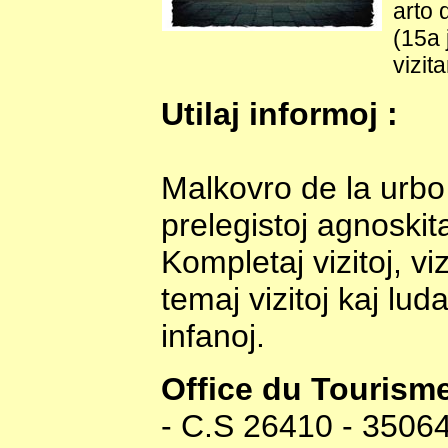
arto 
(15a 
vizita
Utilaj informoj :
Malkovro de la urbo
prelegistoj agnoskita
Kompletaj vizitoj, vi
temaj vizitoj kaj lud
infanoj.
Office du Tourism
- C.S 26410 - 35