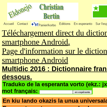
Accueil
Contact
Editions
En esperanto
Sur l'es
Panier/korbo
Téléchargement direct du dictio
smartphone Android
.
Page d'information sur le dictio
smartphone Android
Multidic 2016 : Dictionnaire fra
dessous.
Traduko de la esperanta vorto (ekz.: j
mot français:
En kiu lando okazis la unua univers