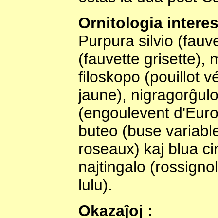
Ornitologia interes
Purpura silvio (fauv
(fauvette grisette), 
filoskopo (pouillot 
jaune), nigragorĝulo
(engoulevent d'Europ
buteo (buse variabl
roseaux) kaj blua ci
najtingalo (rossigno
lulu).
Okazaĵoj :