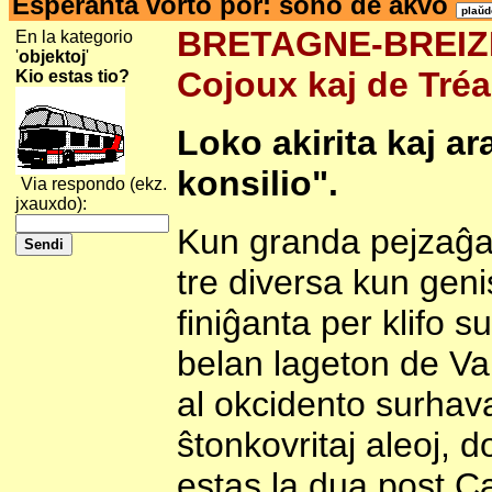
Esperanta vorto por: sono de akvo
BRETAGNE-BREIZH-
En la kategorio
'
objektoj
'
Cojoux kaj de Tréa
Kio estas tio?
Loko akirita kaj a
konsilio".
Via respondo (ekz.
jxauxdo):
Kun granda pejzaĝa r
tre diversa kun genis
finiĝanta per klifo s
belan lageton de Val
al okcidento surhav
ŝtonkovritaj aleoj, d
estas la dua post C