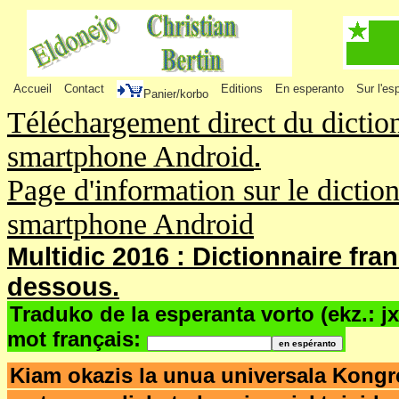
Accueil
Contact
Editions
En esperanto
Sur l'es
Panier/korbo
Téléchargement direct du dictio
smartphone Android
.
Page d'information sur le dictio
smartphone Android
Multidic 2016 : Dictionnaire fra
dessous.
Traduko de la esperanta vorto (ekz.: j
mot français:
Kiam okazis la unua universala Kong