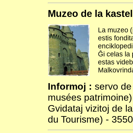
Muzeo de la kaste
La muzeo (p
estis fondi
enciklopedi
Ĝi celas la
estas videbl
Malkovrinda
Informoj :
servo de 
musées patrimoine) -
Gvidataj vizitoj de la
du Tourisme) - 3550