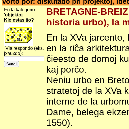
vorto por: diskutado pri projektoj, ide
BRETAGNE-BREIZH-
En la kategorio
'
objektoj
'
historia urbo), la
Kio estas tio?
En la XVa jarcento,
en la riĉa arkitektu
Via respondo (ekz.
jxauxdo):
ĉieesto de domoj kun
kaj porĉo.
Neniu urbo en Bret
stratetoj de la XVa ka
interne de la urbomu
Dame, belega ekzemp
1550).