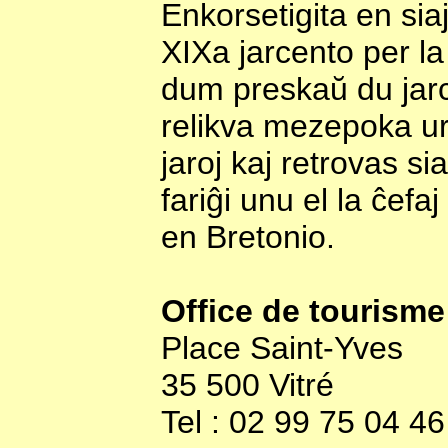
Enkorsetigita en sia
XIXa jarcento per la 
dum preskaŭ du jarce
relikva mezepoka ur
jaroj kaj retrovas 
fariĝi unu el la ĉef
en Bretonio.
Office de tourisme
Place Saint-Yves
35 500 Vitré
Tel : 02 99 75 04 46