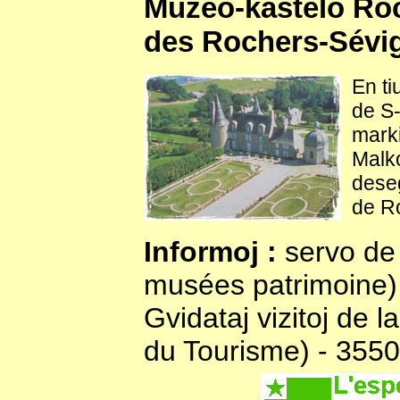
Muzeo-kastelo Ro
des Rochers-Sévi
En ti
de S-
marki
Malko
deseg
de R
Informoj :
servo de 
musées patrimoine) -
Gvidataj vizitoj de la
du Tourisme) - 3550