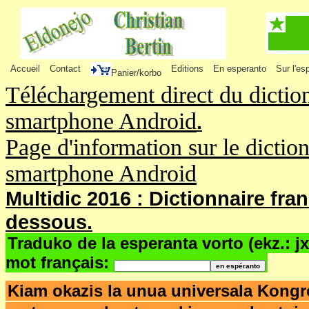
Accueil
Contact
Editions
En esperanto
Sur l'es
Panier/korbo
Téléchargement direct du dictio
smartphone Android
.
Page d'information sur le dictio
smartphone Android
Multidic 2016 : Dictionnaire fra
dessous.
Traduko de la esperanta vorto (ekz.: j
mot français:
Kiam okazis la unua universala Kong