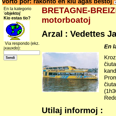
vorto por: rakonto en kiu agas bestoj
BRETAGNE-BREIZH-
En la kategorio
'
objektoj
'
motorboatoj
Kio estas tio?
Arzal : Vedettes J
Via respondo (ekz.
En l
jxauxdo):
Kroz
ĉiut
kand
Prom
ĉiut
(1h3
Red
Utilaj informoj :