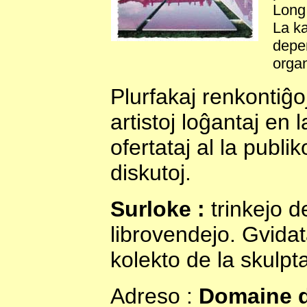
Long,
La ka
depen
organ
Plurfakaj renkontiĝo
artistoj loĝantaj e
ofertataj al la publi
diskutoj.
Surloke :
trinkejo d
librovendejo. Gvidat
kolekto de la skulpta
Adreso :
Domaine 