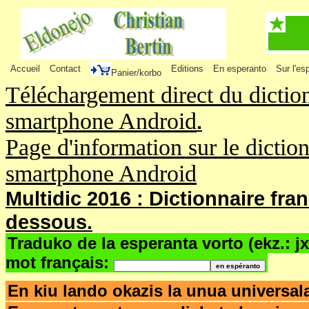
Accueil
Contact
Editions
En esperanto
Sur l'es
Panier/korbo
Téléchargement direct du dictio
smartphone Android
.
Page d'information sur le dictio
smartphone Android
Multidic 2016 : Dictionnaire fra
dessous.
Traduko de la esperanta vorto (ekz.: j
mot français:
En kiu lando okazis la unua univers