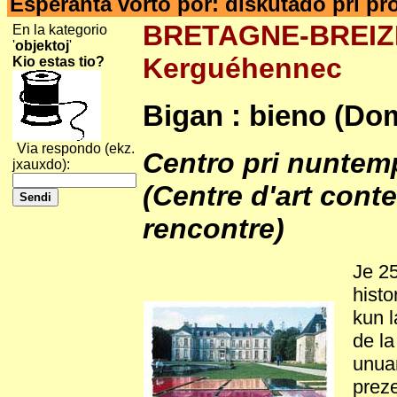
Esperanta vorto por: diskutado pri pro
BRETAGNE-BREIZH
En la kategorio
'
objektoj
'
Kerguéhennec
Kio estas tio?
Bigan : bieno (D
Via respondo (ekz.
Centro pri nuntemp
jxauxdo):
(Centre d'art cont
rencontre)
Je 2
histo
kun l
de la
unuan
preze