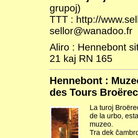
grupoj)
TTT : http://www.sel
sellor@wanadoo.fr
Aliro : Hennebont si
21 kaj RN 165
Hennebont : Muzeo
des Tours Broërec
La turoj Broëre
de la urbo, est
muzeo.
Tra dek ĉambroj