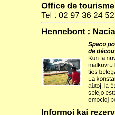
Office de tourisme
Tel : 02 97 36 24 52
Hennebont : Nacia
Spaco por
de décou
Kun la no
malkovru 
ties beleg
La konstan
aŭtoj, la 
selejo est
emocioj por
Informoj kaj rezer