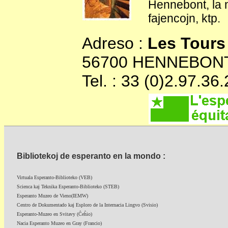
Hennebont, la m
fajencojn, ktp.
Adreso :
Les Tours
56700 HENNEBON
Tel. : 33 (0)2.97.36
Bibliotekoj de esperanto en la mondo :
Virtuala Esperanto-Biblioteko (VEB)
Scienca kaj Teknika Esperanto-Biblioteko (STEB)
Esperanto Muzeo de Vieno(IEMW)
Centro de Dokumentado kaj Esploro de la Internacia Lingvo (Svisio)
Esperanto-Muzeo en Svitavy (Ĉeĥio)
Nacia Esperanto Muzeo en Gray (Francio)