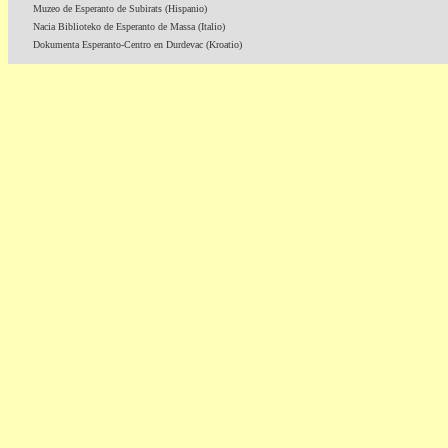
Muzeo de Esperanto de Subirats (Hispanio)
Nacia Biblioteko de Esperanto de Massa (Italio)
Dokumenta Esperanto-Centro en Durdevac (Kroatio)