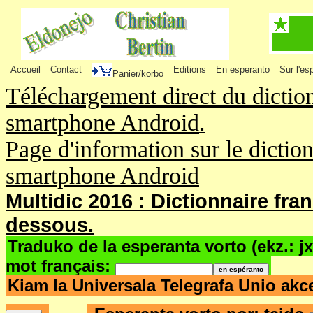
Accueil
Contact
Editions
En esperanto
Sur l'es
Panier/korbo
Téléchargement direct du dictio
smartphone Android
.
Page d'information sur le dictio
smartphone Android
Multidic 2016 : Dictionnaire fra
dessous.
Traduko de la esperanta vorto (ekz.: j
mot français:
Kiam la Universala Telegrafa Unio akc