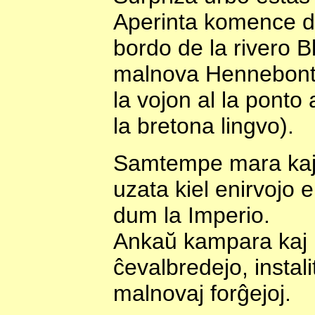
Aperinta komence de
bordo de la rivero Bla
malnova Hennebont",
la vojon al la pont
la bretona lingvo).
Samtempe mara kaj r
uzata kiel enirvojo e
dum la Imperio.
Ankaŭ kampara kaj l
ĉevalbredejo, instal
malnovaj forĝejoj.