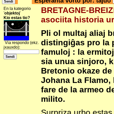
Esperanta vorto por: tajdo
BRETAGNE-BREIZH
En la kategorio
'
objektoj
'
asociita historia u
Kio estas tio?
Pli ol multaj aliaj
distingiĝas pro la
Via respondo (ekz.
jxauxdo):
famuloj : la ermit
sia unua sinjoro, k
Bretonio okaze de
Johana La Flamo, k
fare de la armeo d
milito.
Surpriza urbo estas