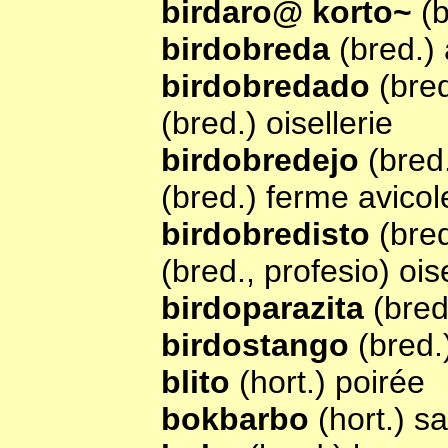
birdaro@ korto~
(b
birdobreda
(bred.)
birdobredado
(bred
(bred.) oisellerie
birdobredejo
(bred.
(bred.) ferme avicol
birdobredisto
(bred
(bred., profesio) ois
birdoparazita
(bred
birdostango
(bred.
blito
(hort.) poirée
bokbarbo
(hort.) sa