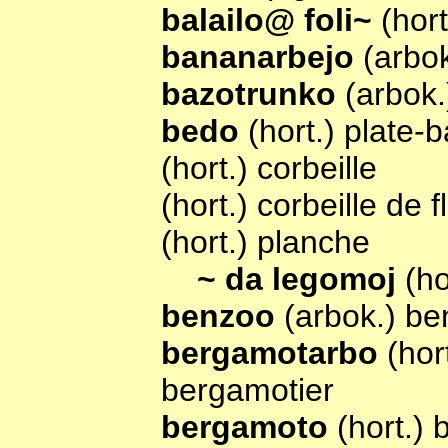
balailo@ foli~
(hort
bananarbejo
(arbo
bazotrunko
(arbok.
bedo
(hort.) plate-
(hort.) corbeille
(hort.) corbeille de f
(hort.) planche
~ da legomoj
(h
benzoo
(arbok.) be
bergamotarbo
(hor
bergamotier
bergamoto
(hort.)