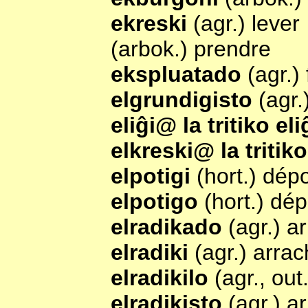
ekreski
(agr.) lever
(arbok.) prendre
ekspluatado
(agr.) 
elgrundigisto
(agr.
eliĝi@ la tritiko el
elkreski@ la tritik
elpotigi
(hort.) dép
elpotigo
(hort.) dé
elradikado
(agr.) a
elradiki
(agr.) arrac
elradikilo
(agr., out
elradikisto
(agr.) a