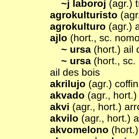
~j laboroj
(agr.) 
agrokulturisto
(agr
agrokulturo
(agr.) 
ajlo
(hort., sc. nom
~ ursa
(hort.) ail
~ ursa
(hort., sc
ail des bois
akrilujo
(agr.) coffin
akvado
(agr., hort.
akvi
(agr., hort.) ar
akvilo
(agr., hort.) 
akvomelono
(hort.