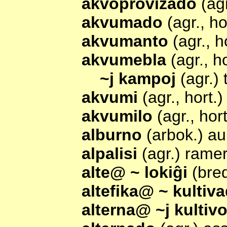
akvoprovizado
(agr
akvumado
(agr., h
akvumanto
(agr., h
akvumebla
(agr., h
~j kampoj
(agr.)
akvumi
(agr., hort.
akvumilo
(agr., hor
alburno
(arbok.) au
alpalisi
(agr.) rame
alte@ ~ lokiĝi
(bred
altefika@ ~ kultiv
alterna@ ~j kultiv