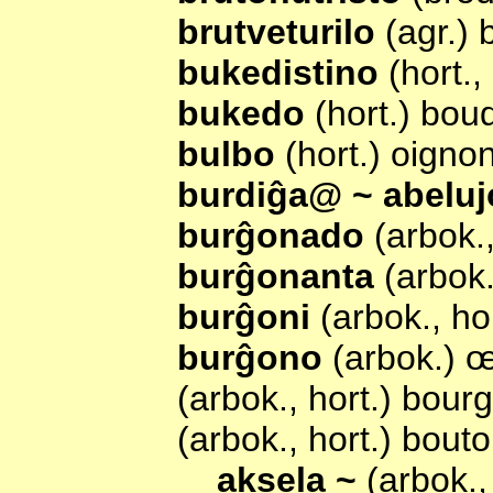
brutveturilo
(agr.) 
bukedistino
(hort.
bukedo
(hort.) bou
bulbo
(hort.) oigno
burdiĝa@ ~ abelu
burĝonado
(arbok.
burĝonanta
(arbok
burĝoni
(arbok., h
burĝono
(arbok.) œ
(arbok., hort.) bour
(arbok., hort.) bout
aksela ~
(arbok.,