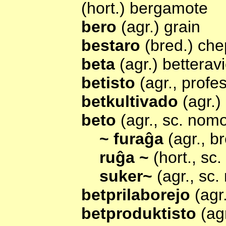
(hort.) bergamote
bero
(agr.) grain
bestaro
(bred.) che
beta
(agr.) betterav
betisto
(agr., profe
betkultivado
(agr.)
beto
(agr., sc. nom
~ furaĝa
(agr., b
ruĝa ~
(hort., sc
suker~
(agr., sc
betprilaborejo
(agr
betproduktisto
(ag