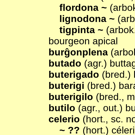
flordona ~
(arbo
lignodona ~
(ar
tigpinta ~
(arbok
bourgeon apical
burĝonplena
(arbo
butado
(agr.) butta
buterigado
(bred.)
buterigi
(bred.) bar
buterigilo
(bred., m
butilo
(agr., out.) b
celerio
(hort., sc. 
~ ??
(hort.) céler