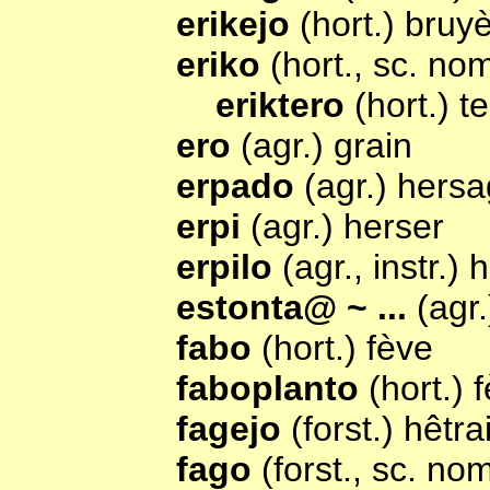
erikejo
(hort.) bruy
eriko
(hort., sc. no
eriktero
(hort.) t
ero
(agr.) grain
erpado
(agr.) hers
erpi
(agr.) herser
erpilo
(agr., instr.) 
estonta@ ~ ...
(agr.
fabo
(hort.) fève
faboplanto
(hort.) 
fagejo
(forst.) hêtra
fago
(forst., sc. no