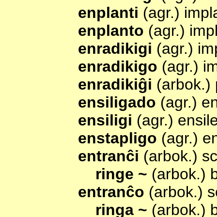
enplanti
(agr.) impl
enplanto
(agr.) imp
enradikigi
(agr.) im
enradikigo
(agr.) i
enradikiĝi
(arbok.)
ensiligado
(agr.) e
ensiligi
(agr.) ensil
enstapligo
(agr.) 
entranĉi
(arbok.) sc
ringe ~
(arbok.) 
entranĉo
(arbok.) s
ringa ~
(arbok.)