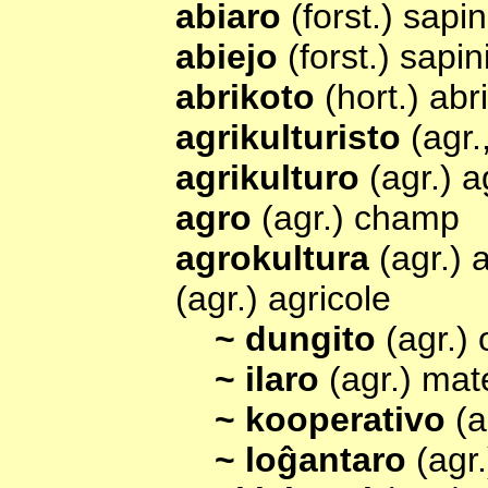
abiaro
(forst.) sapi
abiejo
(forst.) sapin
abrikoto
(hort.) abr
agrikulturisto
(agr.
agrikulturo
(agr.) a
agro
(agr.) champ
agrokultura
(agr.) 
(agr.) agricole
~ dungito
(agr.) 
~ ilaro
(agr.) mat
~ kooperativo
(a
~ loĝantaro
(agr