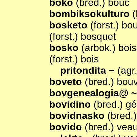
boko
(bred.) bouc
bombiksokulturo
(
bosketo
(forst.) bo
(forst.) bosquet
bosko
(arbok.) boi
(forst.) bois
pritondita ~
(agr.
boveto
(bred.) bouv
bovgenealogia@ ~
bovidino
(bred.) g
bovidnasko
(bred.
bovido
(bred.) vea