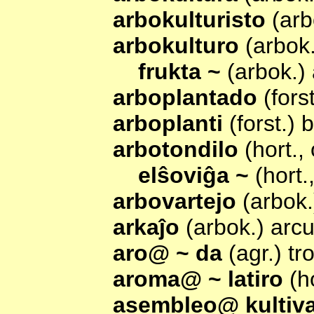
arbokulturisto
(arb
arbokulturo
(arbok.
frukta ~
(arbok.) 
arboplantado
(fors
arboplanti
(forst.) 
arbotondilo
(hort.,
elŝoviĝa ~
(hort.
arbovartejo
(arbok
arkaĵo
(arbok.) arc
aro@ ~ da
(agr.) t
aroma@ ~ latiro
(h
asembleo@ kultiv