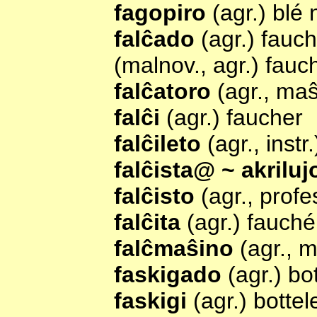
fagopiro
(agr.) blé 
falĉado
(agr.) fauc
(malnov., agr.) fauc
falĉatoro
(agr., ma
falĉi
(agr.) faucher
falĉileto
(agr., instr.
falĉista@ ~ akrilu
falĉisto
(agr., prof
falĉita
(agr.) fauché
falĉmaŝino
(agr., 
faskigado
(agr.) bo
faskigi
(agr.) bottel