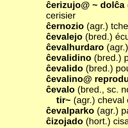
ĉerizujo@ ~ dolĉa
cerisier
ĉernozio
(agr.) tch
ĉevalejo
(bred.) éc
ĉevalhurdaro
(agr.
ĉevalidino
(bred.) 
ĉevalido
(bred.) po
ĉevalino@ reprod
ĉevalo
(bred., sc. 
tir~
(agr.) cheval 
ĉevalparko
(agr.) 
ĉizojado
(hort.) cis