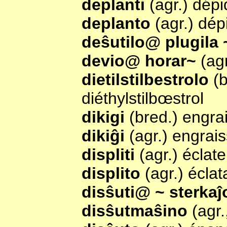
deplanti
(agr.) dép
deplanto
(agr.) dé
deŝutilo@ plugila
devio@ horar~
(ag
dietilstilbestrolo
(b
diéthylstilbœstrol
dikigi
(bred.) engra
dikiĝi
(agr.) engrai
displiti
(agr.) éclate
displito
(agr.) écla
disŝuti@ ~ sterka
disŝutmaŝino
(agr