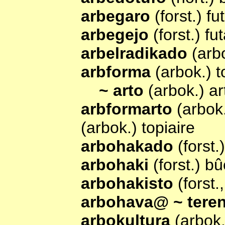
arbegaro
(forst.) fu
arbegejo
(forst.) fu
arbelradikado
(arb
arbforma
(arbok.) t
~ arto
(arbok.) ar
arbformarto
(arbok.
(arbok.) topiaire
arbohakado
(forst
arbohaki
(forst.) b
arbohakisto
(forst
arbohava@ ~ tere
arbokultura
(arbok.