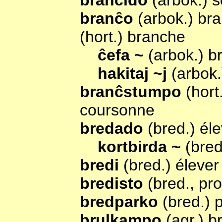
branĉido
(arbok.) s
branĉo
(arbok.) br
(hort.) branche
ĉefa ~
(arbok.) 
hakitaj ~j
(arbok
branĉstumpo
(hor
coursonne
bredado
(bred.) él
kortbirda ~
(bred
bredi
(bred.) élever
bredisto
(bred., pr
bredparko
(bred.) 
brulkampo
(agr.) br