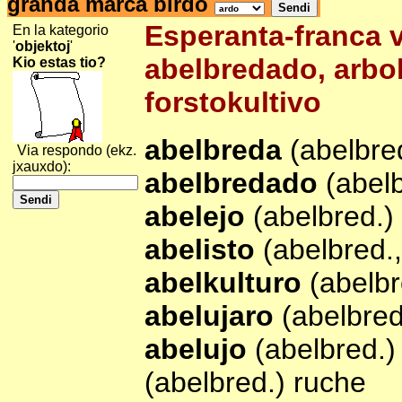
granda marĉa birdo
Esperanta-franca v
En la kategorio
'
objektoj
'
abelbredado, arbok
Kio estas tio?
forstokultivo
abelbreda
(abelbre
Via respondo (ekz.
jxauxdo):
abelbredado
(abelb
abelejo
(abelbred.)
abelisto
(abelbred.,
abelkulturo
(abelbr
abelujaro
(abelbred
abelujo
(abelbred.)
(abelbred.) ruche