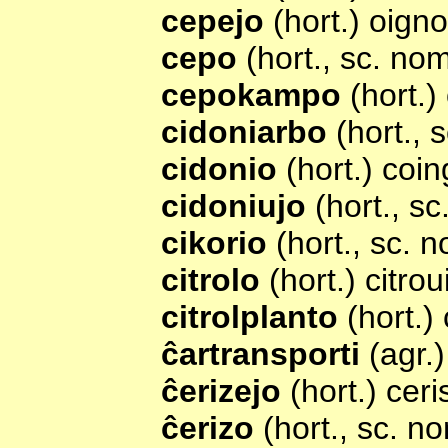
cepejo
(hort.) oign
cepo
(hort., sc. no
cepokampo
(hort.)
cidoniarbo
(hort., 
cidonio
(hort.) coin
cidoniujo
(hort., s
cikorio
(hort., sc. 
citrolo
(hort.) citroui
citrolplanto
(hort.) 
ĉartransporti
(agr.
ĉerizejo
(hort.) ceri
ĉerizo
(hort., sc. n