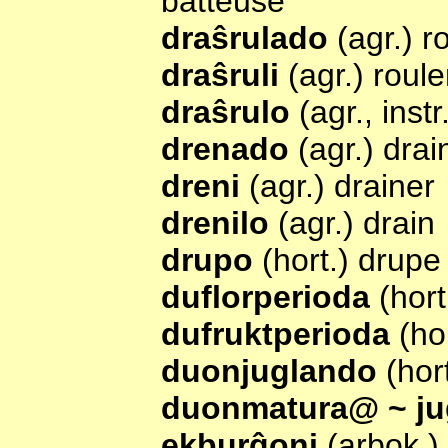
batteuse
draŝrulado
(agr.) r
draŝruli
(agr.) roule
draŝrulo
(agr., inst
drenado
(agr.) dra
dreni
(agr.) drainer
drenilo
(agr.) drain
drupo
(hort.) drupe
duflorperioda
(hor
dufruktperioda
(ho
duonjuglando
(hor
duonmatura@ ~ j
ekburĝoni
(arbok.)