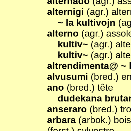
alternado
(agr.) a
alternigi
(agr.) alte
~ la kultivojn
(ag
alterno
(agr.) asso
kultiv~
(agr.) al
kultiv~
(agr.) alt
altrendimenta@ ~ 
alvusumi
(bred.) 
ano
(bred.) tête
dudekana bruta
anseraro
(bred.) tr
arbara
(arbok.) boi
(forst.) sylvestre