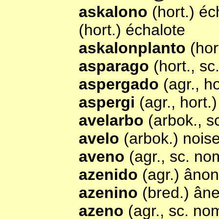
askalono
(hort.) éc
(hort.) échalote
askalonplanto
(hor
asparago
(hort., s
aspergado
(agr., h
aspergi
(agr., hort.
avelarbo
(arbok., 
avelo
(arbok.) noise
aveno
(agr., sc. n
azenido
(agr.) ânon
azenino
(bred.) ân
azeno
(agr., sc. no