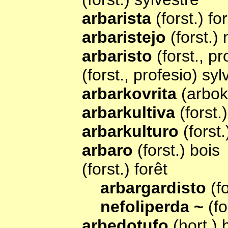
arbarista
(forst.) fo
arbaristejo
(forst.)
arbaristo
(forst., pr
(forst., profesio) syl
arbarkovrita
(arbok
arbarkultiva
(forst.
arbarkulturo
(forst.
arbaro
(forst.) bois
(forst.) forêt
arbargardisto
(f
nefoliperda ~
(f
arbedotufo
(hort.)