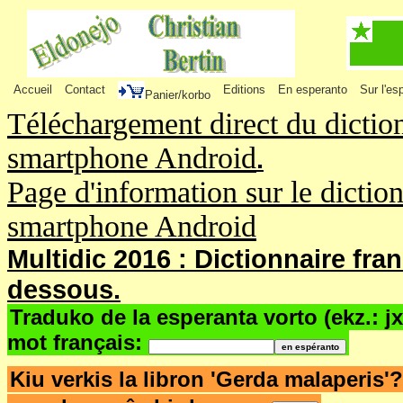
Accueil
Contact
Editions
En esperanto
Sur l'es
Panier/korbo
Téléchargement direct du dictio
smartphone Android
.
Page d'information sur le dictio
smartphone Android
Multidic 2016 : Dictionnaire fra
dessous.
Traduko de la esperanta vorto (ekz.: j
mot français:
Kiu verkis la libron 'Gerda malaperis'