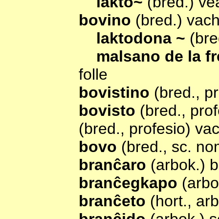
lakto~
(bred.) ve
bovino
(bred.) vac
laktodona ~
(bre
malsano de la f
folle
bovistino
(bred., p
bovisto
(bred., pro
(bred., profesio) va
bovo
(bred., sc. n
branĉaro
(arbok.) 
branĉegkapo
(arbo
branĉeto
(hort., a