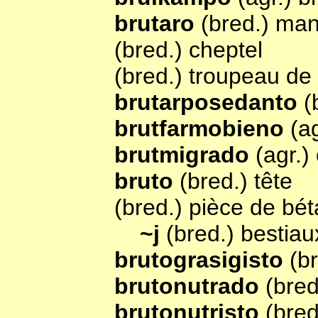
brutaro
(bred.) ma
(bred.) cheptel
(bred.) troupeau de 
brutarposedanto
(
brutfarmobieno
(a
brutmigrado
(agr.)
bruto
(bred.) tête
(bred.) pièce de béta
~j
(bred.) bestiau
brutograsigisto
(b
brutonutrado
(bred
brutonutristo
(bred