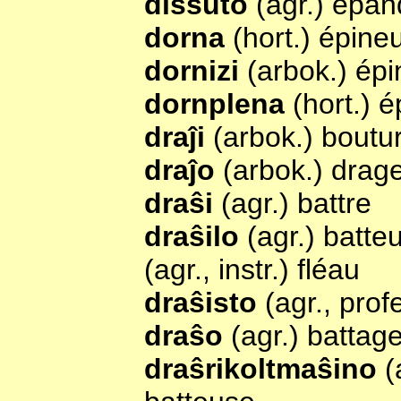
disŝuto
(agr.) épa
dorna
(hort.) épine
dornizi
(arbok.) épi
dornplena
(hort.) 
draĵi
(arbok.) boutu
draĵo
(arbok.) drag
draŝi
(agr.) battre
draŝilo
(agr.) batte
(agr., instr.) fléau
draŝisto
(agr., prof
draŝo
(agr.) battag
draŝrikoltmaŝino
(