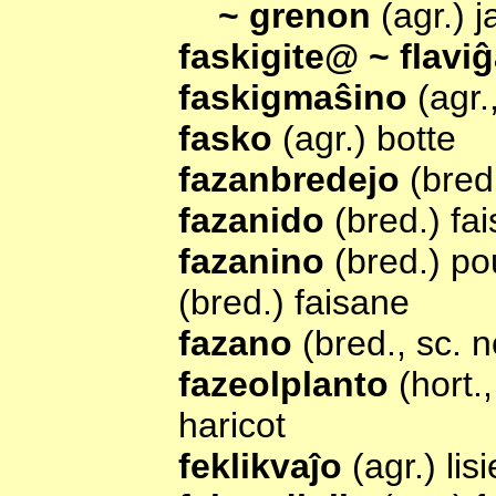
~ grenon
(agr.) j
faskigite@ ~ flavi
faskigmaŝino
(agr.
fasko
(agr.) botte
fazanbredejo
(bred
fazanido
(bred.) f
fazanino
(bred.) po
(bred.) faisane
fazano
(bred., sc. 
fazeolplanto
(hort.
haricot
feklikvaĵo
(agr.) lisi