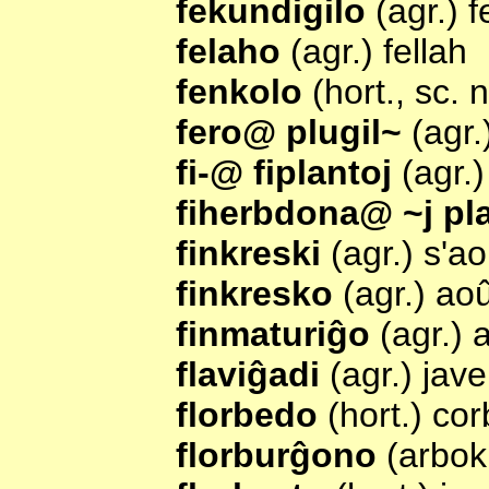
fekundigilo
(agr.) f
felaho
(agr.) fellah
fenkolo
(hort., sc.
fero@ plugil~
(agr.
fi-@ fiplantoj
(agr.
fiherbdona@ ~j pl
finkreski
(agr.) s'a
finkresko
(agr.) ao
finmaturiĝo
(agr.)
flaviĝadi
(agr.) jave
florbedo
(hort.) cor
florburĝono
(arbok