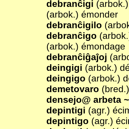
debranĉigi
(arbok.
(arbok.) émonder
debranĉigilo
(arbo
debranĉigo
(arbok
(arbok.) émondage
debranĉiĝaĵoj
(arb
deingigi
(arbok.) d
deingigo
(arbok.)
demetovaro
(bred.
densejo@ arbeta 
depintigi
(agr.) éci
depintigo
(agr.) é