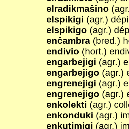
elradikmaŝino
(agr
elspikigi
(agr.) dép
elspikigo
(agr.) dé
enĉambra
(bred.) h
endivio
(hort.) endi
engarbejigi
(agr.) 
engarbejigo
(agr.)
engrenejigi
(agr.) 
engrenejigo
(agr.)
enkolekti
(agr.) col
enkonduki
(agr.) i
enkutimigi
(agr.) i