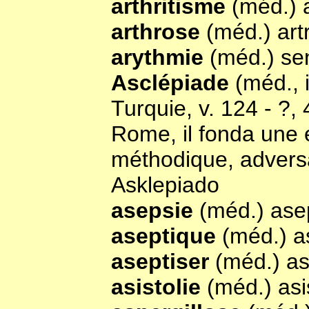
arthritisme
(méd.) a
arthrose
(méd.) art
arythmie
(méd.) se
Asclépiade
(méd., 
Turquie, v. 124 - ?, 
Rome, il fonda une 
méthodique, adversa
Asklepiado
asepsie
(méd.) as
aseptique
(méd.) 
aseptiser
(méd.) as
asistolie
(méd.) asi