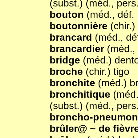
(subst.) (méd., pers.
bouton
(méd., déf.
boutonnière
(chir.
brancard
(méd., déf
brancardier
(méd., 
bridge
(méd.) dent
broche
(chir.) tigo
bronchite
(méd.) b
bronchitique
(méd.
(subst.) (méd., pers.
broncho-pneumon
brûler@ ~ de fièvr