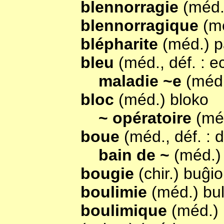
blennorragie
(méd.
blennorragique
(m
blépharite
(méd.) pa
bleu
(méd., déf. : 
maladie ~e
(méd
bloc
(méd.) bloko
~ opératoire
(mé
boue
(méd., déf. : 
bain de ~
(méd.)
bougie
(chir.) buĝio
boulimie
(méd.) bu
boulimique
(méd.)