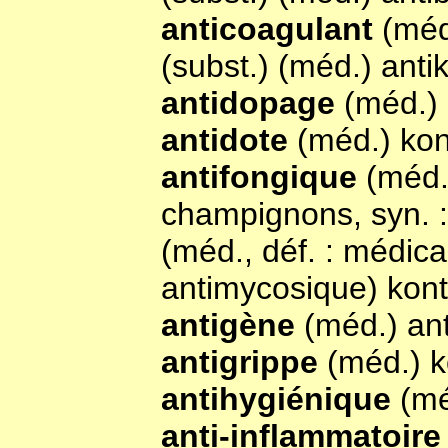
anticoagulant
(méd
(subst.) (méd.) anti
antidopage
(méd.)
antidote
(méd.) kon
antifongique
(méd.,
champignons, syn. 
(méd., déf. : médica
antimycosique) kont
antigène
(méd.) an
antigrippe
(méd.) k
antihygiénique
(mé
anti-inflammatoir