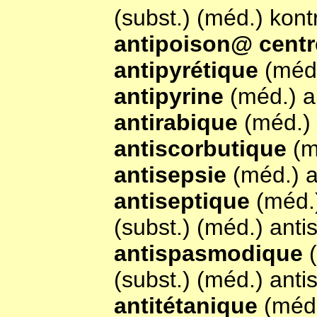
(subst.) (méd.) kon
antipoison@ cent
antipyrétique
(méd.
antipyrine
(méd.) a
antirabique
(méd.)
antiscorbutique
(m
antisepsie
(méd.) 
antiseptique
(méd.
(subst.) (méd.) anti
antispasmodique
(subst.) (méd.) ant
antitétanique
(méd