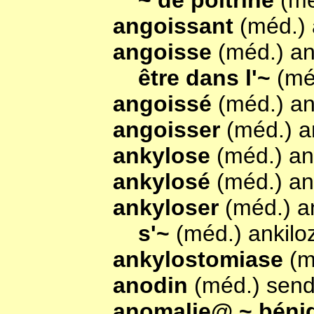
~ de poitrine
(mé
angoissant
(méd.)
angoisse
(méd.) a
être dans l'~
(mé
angoissé
(méd.) a
angoisser
(méd.) a
ankylose
(méd.) an
ankylosé
(méd.) an
ankyloser
(méd.) an
s'~
(méd.) ankiloz
ankylostomiase
(m
anodin
(méd.) send
anomalie@ ~ bén