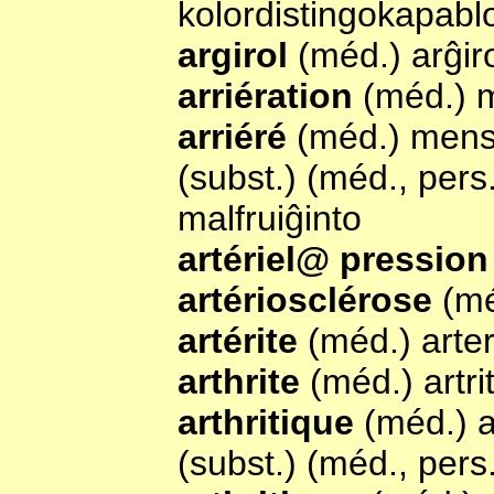
kolordistingokapabl
argirol
(méd.) arĝir
arriération
(méd.) m
arriéré
(méd.) mens
(subst.) (méd., pers
malfruiĝinto
artériel@ pression
artériosclérose
(mé
artérite
(méd.) arter
arthrite
(méd.) artri
arthritique
(méd.) a
(subst.) (méd., pers.