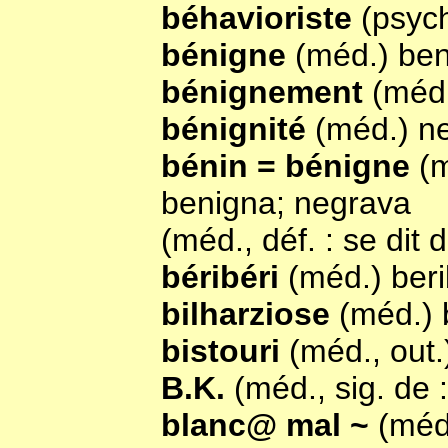
béhavioriste
(psych
bénigne
(méd.) be
bénignement
(méd
bénignité
(méd.) n
bénin = bénigne
(m
benigna; negrava
(méd., déf. : se dit
béribéri
(méd.) beri
bilharziose
(méd.) 
bistouri
(méd., out.
B.K.
(méd., sig. de 
blanc@ mal ~
(méd