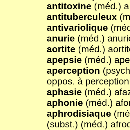
antitoxine
(méd.) a
antituberculeux
(m
antivariolique
(méd
anurie
(méd.) anuri
aortite
(méd.) aorti
apepsie
(méd.) ape
aperception
(psycho
oppos. à perception
aphasie
(méd.) afa
aphonie
(méd.) afo
aphrodisiaque
(mé
(subst.) (méd.) afrod