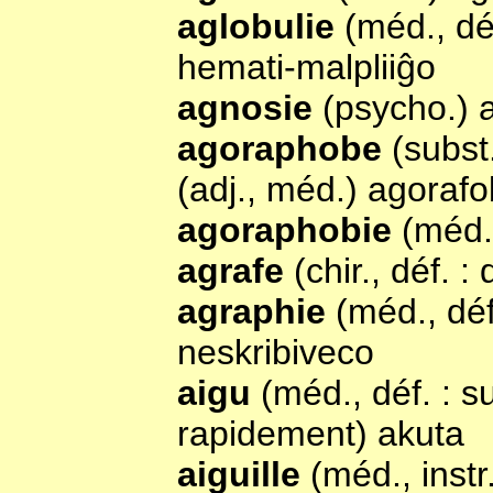
aglobulie
(méd., dé
hemati-malpliiĝo
agnosie
(psycho.) 
agoraphobe
(subst
(adj., méd.) agoraf
agoraphobie
(méd.
agrafe
(chir., déf. 
agraphie
(méd., déf
neskribiveco
aigu
(méd., déf. : 
rapidement) akuta
aiguille
(méd., instr