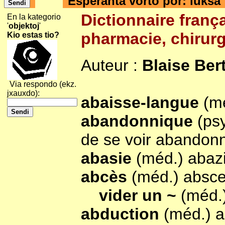
Esperanta vorto por: luksa
Dictionnaire franç
En la kategorio
'
objektoj
'
pharmacie, chirurgi
Kio estas tio?
Auteur :
Blaise Be
Via respondo (ekz.
jxauxdo):
abaisse-langue
(mé
abandonnique
(ps
de se voir abandonn
abasie
(méd.) abaz
abcès
(méd.) absc
vider un ~
(méd.
abduction
(méd.) 