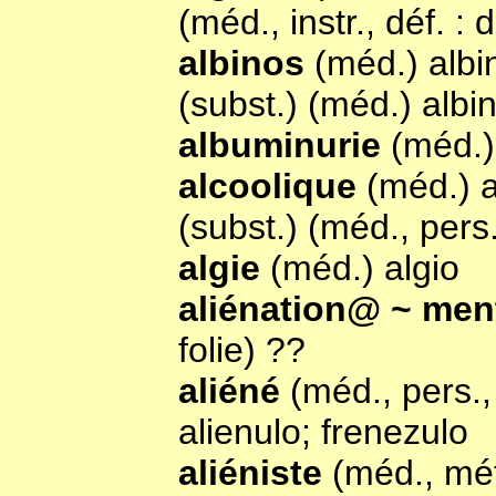
(méd., instr., déf. :
albinos
(méd.) albi
(subst.) (méd.) albi
albuminurie
(méd.)
alcoolique
(méd.) 
(subst.) (méd., pers
algie
(méd.) algio
aliénation@ ~ men
folie) ??
aliéné
(méd., pers.,
alienulo; frenezulo
aliéniste
(méd., mét