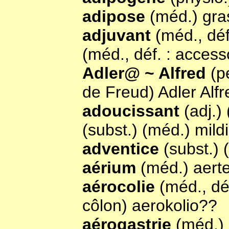
adipose
(méd.) gr
adjuvant
(méd., déf
(méd., déf. : acce
Adler@ ~ Alfred
(p
de Freud) Adler Alfr
adoucissant
(adj.)
(subst.) (méd.) mildi
adventice
(subst.)
aérium
(méd.) aert
aérocolie
(méd., dé
côlon) aerokolio??
aérogastrie
(méd.) 