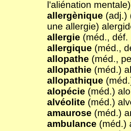
l'aliénation mentale)
allergènique
(adj.)
une allergie) alergi
allergie
(méd., déf.
allergique
(méd., déf
allopathe
(méd., pe
allopathie
(méd.) a
allopathique
(méd.
alopécie
(méd.) al
alvéolite
(méd.) alv
amaurose
(méd.) 
ambulance
(méd.)