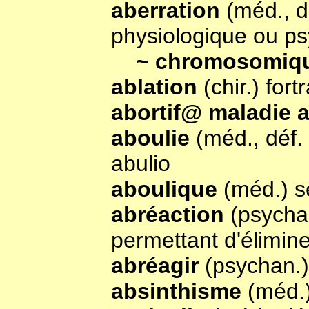
aberration
(méd., d
physiologique ou p
~ chromosomiq
ablation
(chir.) for
abortif@ maladie 
aboulie
(méd., déf.
abulio
aboulique
(méd.) s
abréaction
(psychan
permettant d'élimine
abréagir
(psychan.)
absinthisme
(méd.