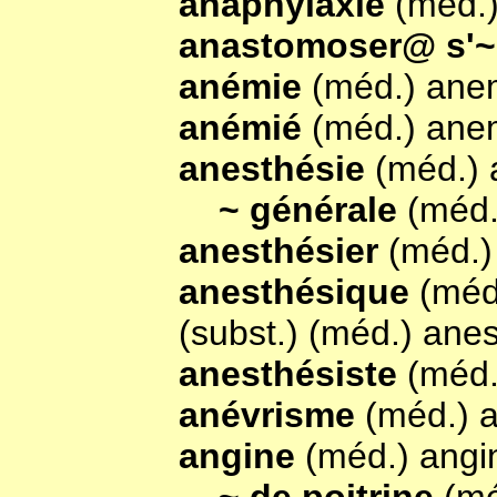
anaphylaxie
(méd.)
anastomoser@ s'
anémie
(méd.) ane
anémié
(méd.) anem
anesthésie
(méd.) 
~ générale
(méd.
anesthésier
(méd.)
anesthésique
(méd
(subst.) (méd.) anes
anesthésiste
(méd.
anévrisme
(méd.) 
angine
(méd.) angi