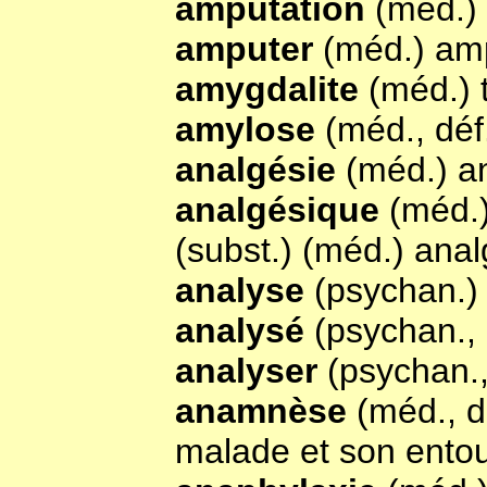
amputation
(méd.)
amputer
(méd.) am
amygdalite
(méd.) t
amylose
(méd., déf
analgésie
(méd.) a
analgésique
(méd.)
(subst.) (méd.) anal
analyse
(psychan.) 
analysé
(psychan., 
analyser
(psychan.,
anamnèse
(méd., d
malade et son entou