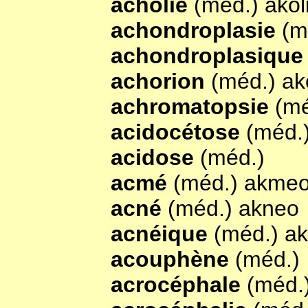
acholie
(méd.) akol
achondroplasie
(m
achondroplasiqu
achorion
(méd.) ak
achromatopsie
(mé
acidocétose
(méd.
acidose
(méd.)
acmé
(méd.) akme
acné
(méd.) akneo
acnéique
(méd.) a
acouphène
(méd.)
acrocéphale
(méd.)