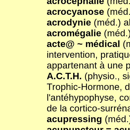
acrocéphalie
(méd.
acrocyanose
(méd.
acrodynie
(méd.) a
acromégalie
(méd.
acte@ ~ médical
(
intervention, prati
appartenant à une p
A.C.T.H.
(physio., s
Trophic-Hormone, d
l'antéhypophyse, co
de la cortico-surrén
acupressing
(méd.
acupuncteur = ac