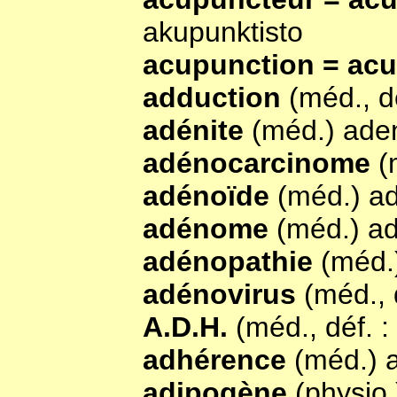
akupunktisto
acupunction = ac
adduction
(méd., d
adénite
(méd.) aden
adénocarcinome
(
adénoïde
(méd.) a
adénome
(méd.) a
adénopathie
(méd.
adénovirus
(méd., 
A.D.H.
(méd., déf. 
adhérence
(méd.) 
adipogène
(physio