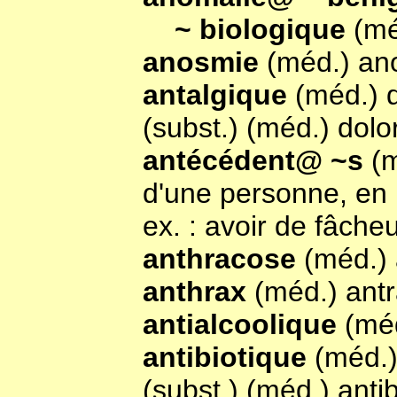
~ biologique
(mé
anosmie
(méd.) an
antalgique
(méd.) 
(subst.) (méd.) dolor
antécédent@ ~s
(m
d'une personne, en 
ex. : avoir de fâch
anthracose
(méd.)
anthrax
(méd.) ant
antialcoolique
(mé
antibiotique
(méd.)
(subst.) (méd.) antib