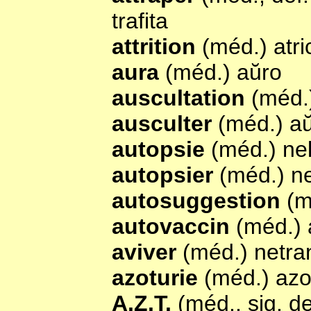
trafita
attrition
(méd.) atri
aura
(méd.) aŭro
auscultation
(méd.
ausculter
(méd.) a
autopsie
(méd.) ne
autopsier
(méd.) ne
autosuggestion
(m
autovaccin
(méd.) 
aviver
(méd.) netra
azoturie
(méd.) azo
A.Z.T.
(méd., sig. de