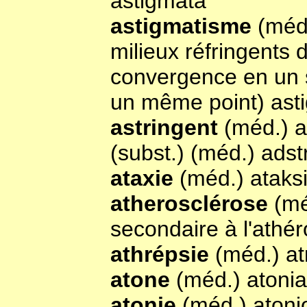
astigmata
astigmatisme
(méd.
milieux réfringents d
convergence en un s
un même point) ast
astringent
(méd.) a
(subst.) (méd.) ads
ataxie
(méd.) ataks
atherosclérose
(mé
secondaire à l'athé
athrépsie
(méd.) at
atone
(méd.) atonia
atonie
(méd.) atoni