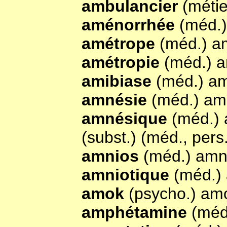
ambulancier
(méti
aménorrhée
(méd.
amétrope
(méd.) a
amétropie
(méd.) 
amibiase
(méd.) a
amnésie
(méd.) am
amnésique
(méd.)
(subst.) (méd., pers
amnios
(méd.) amn
amniotique
(méd.)
amok
(psycho.) am
amphétamine
(méd