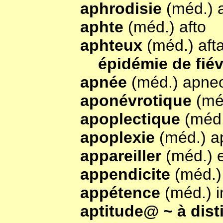
aphrodisie
(méd.) 
aphte
(méd.) afto
aphteux
(méd.) aft
épidémie de fié
apnée
(méd.) apne
aponévrotique
(mé
apoplectique
(méd.
apoplexie
(méd.) a
appareiller
(méd.) e
appendicite
(méd.)
appétence
(méd.) i
aptitude@ ~ à dist