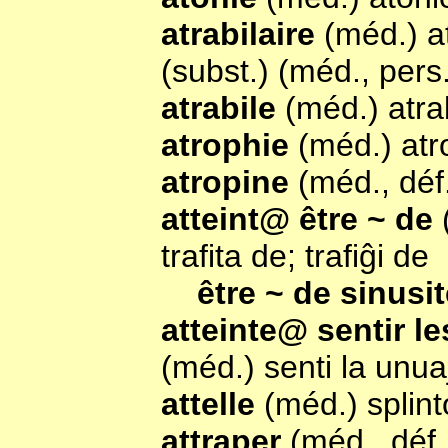
atrabilaire
(méd.) a
(subst.) (méd., pers.
atrabile
(méd.) atra
atrophie
(méd.) atr
atropine
(méd., déf.
atteint@ être ~ de
trafita de; trafiĝi de
être ~ de sinusi
atteinte@ sentir l
(méd.) senti la unu
attelle
(méd.) splint
attraper
(méd., déf.