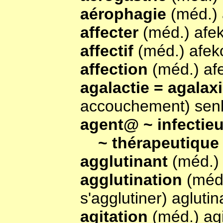
aérophagie
(méd.) 
affecter
(méd.) afek
affectif
(méd.) afek
affection
(méd.) af
agalactie = agalax
accouchement) senl
agent@ ~ infectie
~ thérapeutiqu
agglutinant
(méd.) 
agglutination
(méd.
s'agglutiner) agluti
agitation
(méd.) agi