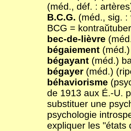
(méd., déf. : artères
B.C.G.
(méd., sig. :
BCG = kontraŭtuber
bec-de-lièvre
(méd.
bégaiement
(méd.)
bégayant
(méd.) ba
bégayer
(méd.) (rip
béhaviorisme
(psyc
de 1913 aux É.-U. p
substituer une psy
psychologie introspe
expliquer les "état