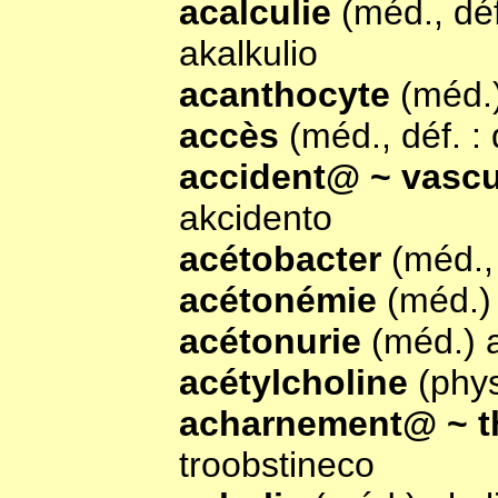
acalculie
(méd., déf
akalkulio
acanthocyte
(méd.
accès
(méd., déf. :
accident@ ~ vascu
akcidento
acétobacter
(méd.,
acétonémie
(méd.)
acétonurie
(méd.) 
acétylcholine
(phys
acharnement@ ~ t
troobstineco