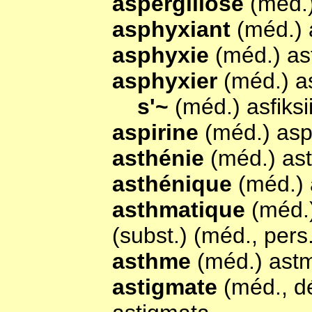
aspergillose
(méd.
asphyxiant
(méd.) 
asphyxie
(méd.) as
asphyxier
(méd.) as
s'~
(méd.) asfiksii
aspirine
(méd.) asp
asthénie
(méd.) as
asthénique
(méd.) 
asthmatique
(méd.
(subst.) (méd., pers
asthme
(méd.) ast
astigmate
(méd., dé