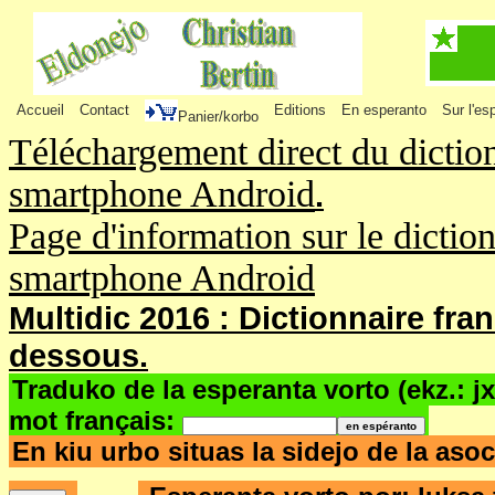
Accueil
Contact
Editions
En esperanto
Sur l'es
Panier/korbo
Téléchargement direct du dictio
smartphone Android
.
Page d'information sur le dictio
smartphone Android
Multidic 2016 : Dictionnaire fra
dessous.
Traduko de la esperanta vorto (ekz.: j
mot français:
En kiu urbo situas la sidejo de la as