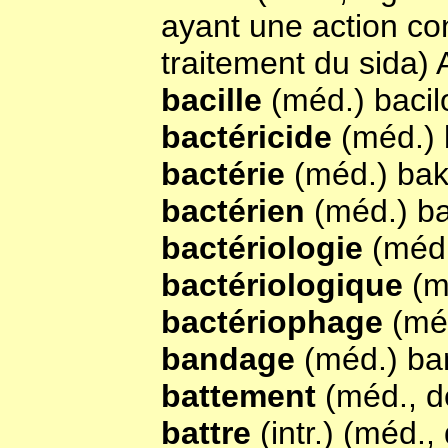
ayant une action cont
traitement du sida)
bacille
(méd.) bacil
bactéricide
(méd.) 
bactérie
(méd.) bak
bactérien
(méd.) ba
bactériologie
(méd.
bactériologique
(m
bactériophage
(mé
bandage
(méd.) ba
battement
(méd., d
battre
(intr.) (méd.,