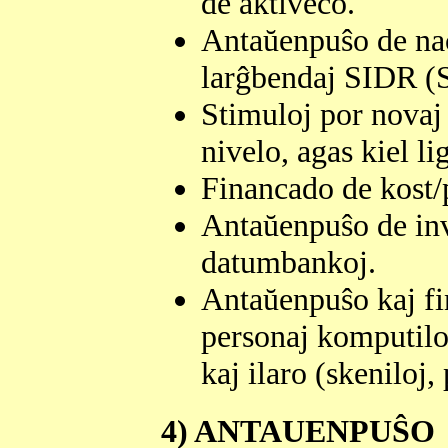
de aktiveco.
Antaŭenpuŝo de naci
larĝbendaj SIDR (S
Stimuloj por novaj 
nivelo, agas kiel lig
Financado de kost/p
Antaŭenpuŝo de inve
datumbankoj.
Antaŭenpuŝo kaj fin
personaj komputiloj
kaj ilaro (skeniloj, 
4) ANTAUENPUŜO