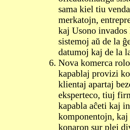
sama kiel tiu vendat
merkatojn, entrepre
kaj Usono invados 
sistemoj aŭ de la ĝ
datumoj kaj de la l
Nova komerca rolo 
kapablaj provizi ko
klientaj apartaj be
eksperteco, tiuj fi
kapabla aĉeti kaj in
komponentojn, kaj i
konaron sur plej d