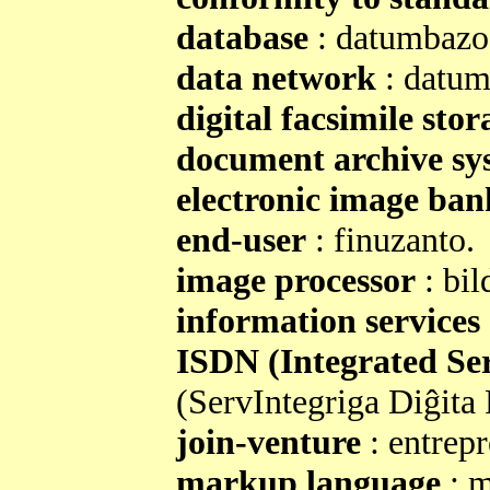
database
: datumbazo
data network
: datum
digital facsimile stor
document archive sy
electronic image ban
end-user
: finuzanto.
image processor
: bil
information services
ISDN (Integrated Ser
(ServIntegriga Diĝita 
join-venture
: entrep
markup language
: m