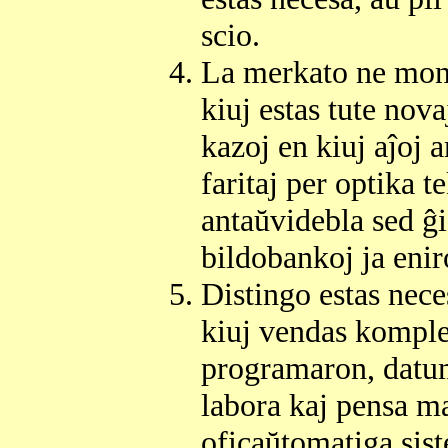
scio.
La merkato ne mont
kiuj estas tute nova
kazoj en kiuj aĵoj a
faritaj per optika 
antaŭvidebla sed ĝi
bildobankoj ja enir
Distingo estas nece
kiuj vendas komple
programaron, datum
labora kaj pensa ma
oficaŭtomatiga sis