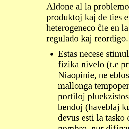
Aldone al la problemoj
produktoj kaj de ties e
heterogeneco ĉie en la
regulado kaj reordigo.
Estas necese stimul
fizika nivelo (t.e 
Niaopinie, ne eblo
mallonga tempoperio
portiloj pluekzisto
bendoj (haveblaj k
devus esti la tasko
nombro, nur difinan