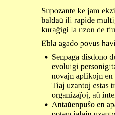
Supozante ke jam ekzis
baldaŭ ili rapide mul
kuraĝigi la uzon de tiu
Ebla agado povus havi
Senpaga disdono de 
evoluigi personigita
novajn aplikojn en 
Tiaj uzantoj estas t
organizaĵoj, aŭ int
Antaŭenpuŝo en apar
potencialajn uzantoj