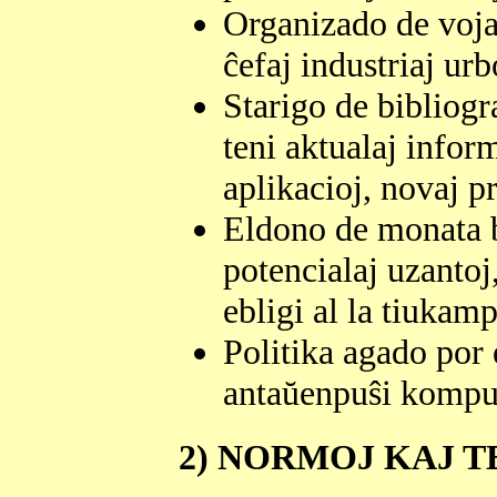
Organizado de vojaĝ
ĉefaj industriaj urb
Starigo de bibliogr
teni aktualaj infor
aplikacioj, novaj pr
Eldono de monata b
potencialaj uzantoj,
ebligi al la tiukamp
Politika agado po
antaŭenpuŝi komputi
2) NORMOJ KAJ 