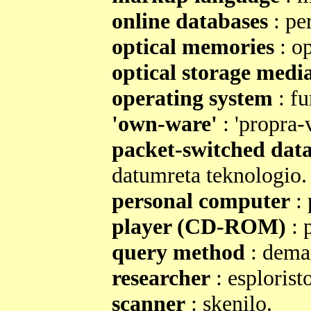
online databases
: pe
optical memories
: o
optical storage medi
operating system
: fu
'own-ware'
: 'propra-
packet-switched dat
datumreta teknologio.
personal computer
: 
player (CD-ROM)
: p
query method
: dema
researcher
: esploristo
scanner
: skenilo.