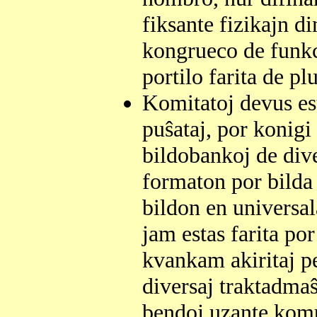
fiksante fizikajn d
kongrueco de funkc
portilo farita de pl
Komitatoj devus esti
puŝataj, por konigi
bildobankoj de dive
formaton por bilda 
bildon en universal
jam estas farita por
kvankam akiritaj pe
diversaj traktadmaŝ
bendoj uzante kom