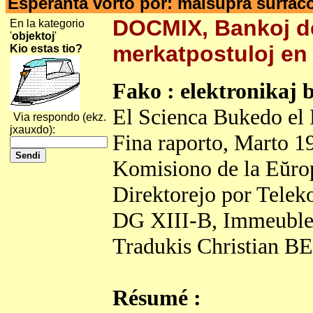
Esperanta vorto por: malsupra surfac
DOCMIX, Bankoj de 
En la kategorio
'
objektoj
'
merkatpostuloj en
Kio estas tio?
Fako : elektronikaj b
El Scienca Bukedo el 
Via respondo (ekz.
jxauxdo):
Fina raporto, Marto 1
Komisiono de la Eŭr
Direktorejo por Telek
DG XIII-B, Immeuble
Tradukis Christian B
Résumé :