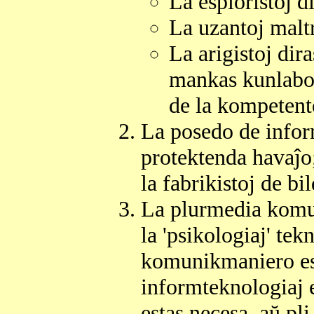
La esploristoj d
La uzantoj malt
La arigistoj di
mankas kunlaboro
de la kompetent
La posedo de infor
protektenda havaĵo;
la fabrikistoj de bi
La plurmedia komu
la 'psikologiaj' tek
komunikmaniero est
informteknologiaj 
estas necesa, aŭ pli