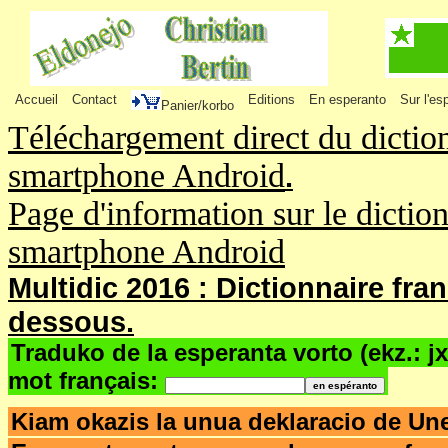
Accueil
Contact
Editions
En esperanto
Sur l'es
Panier/korbo
Téléchargement direct du dictio
smartphone Android
.
Page d'information sur le dictio
smartphone Android
Multidic 2016 : Dictionnaire fra
dessous.
Traduko de la esperanta vorto (ekz.: j
mot français:
Kiam okazis la unua deklaracio de Un