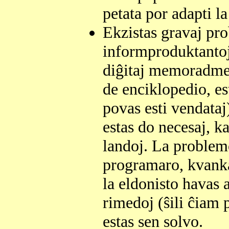
petata por adapti la
Ekzistas gravaj pr
informproduktantoj 
diĝitaj memoradmedi
de enciklopedio, es
povas esti vendataj)
estas do necesaj, ka
landoj. La problemo 
programaro, kvankam
la eldonisto havas 
rimedoj (ŝili ĉiam 
estas sen solvo.