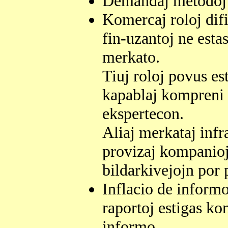
Demandaj metodoj e
Komercaj roloj difin
fin-uzantoj ne estas
merkato.
Tiuj roloj povus es
kapablaj kompreni 
ekspertecon.
Aliaj merkataj infr
provizaj kompanioj 
bildarkivejojn por
Inflacio de inform
raportoj estigas k
informo.