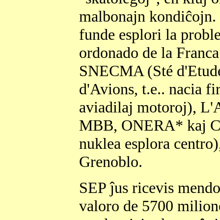
malbonajn kondiĉojn. 
funde esplori la probl
ordonado de la Franca 
SNECMA (Sté d'Etudes
d'Avions, t.e.. nacia f
aviadilaj motoroj), L
MBB, ONERA* kaj CEN 
nuklea esplora centro),
Grenoblo.
SEP ĵus ricevis mendo
valoro de 5700 milion