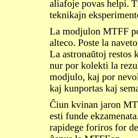
aliafoje povas helpi. T
teknikajn eksperiment
La modjulon MTFF pov
alteco. Poste la navet
La astronaŭtoj restos
nur por kolekti la rez
modjulo, kaj por nevo
kaj kunportas kaj sem
Ĉiun kvinan jaron MT
esti funde ekzamenata.
rapidege foriros for de