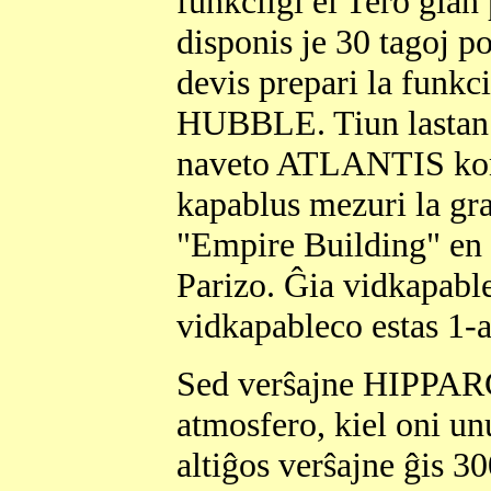
funkciigi el Tero ĝian
disponis je 30 tagoj po
devis prepari la funkc
HUBBLE. Tiun lastan o
naveto ATLANTIS ko
kapablus mezuri la gra
"Empire Building" en 
Parizo. Ĝia vidkapabl
vidkapableco estas 1-
Sed verŝajne HIPPAR
atmosfero, kiel oni un
altiĝos verŝajne ĝis 30