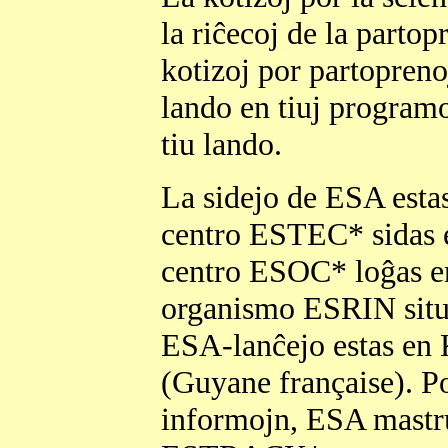
la riĉecoj de la partop
kotizoj por partopreno
lando en tiuj programo
tiu lando.
La sidejo de ESA estas
centro ESTEC* sidas 
centro ESOC* loĝas e
organismo ESRIN situa
ESA-lanĉejo estas en 
(Guyane française). Por
informojn, ESA mastr