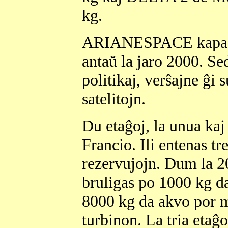
kg.
ARIANESPACE kapablus
antaŭ la jaro 2000. Se
politikaj, verŝajne ĝi 
satelitojn.
Du etaĝoj, la unua kaj
Francio. Ili entenas t
rezervujojn. Dum la 2
bruligas po 1000 kg da
8000 kg da akvo por ma
turbinon. La tria etaĝ