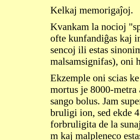
Kelkaj memorigaĵoj.
Kvankam la nocioj "s
ofte kunfandiĝas kaj i
sencoj ili estas sinonim
malsamsignifas), oni ha
Ekzemple oni scias ke
mortus je 8000-metra a
sango bolus. Jam supe
bruligi ion, sed ekde
forbruligita de la suna
m kaj malpleneco estas