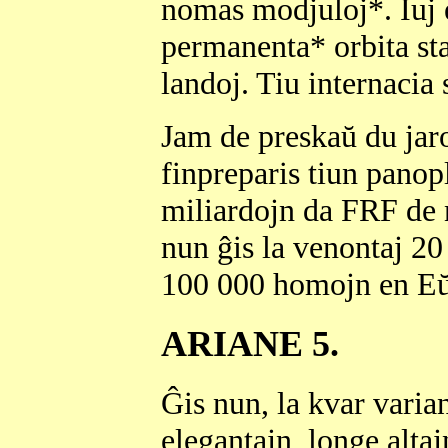
nomas modjuloj*. Iuj e
permanenta* orbita sta
landoj. Tiu internacia 
Jam de preskaŭ du ja
finpreparis tiun panopl
miliardojn da FRF de n
nun ĝis la venontaj 20
100 000 homojn en E
ARIANE 5.
Ĝis nun, la kvar varia
elegantajn, longe altaj