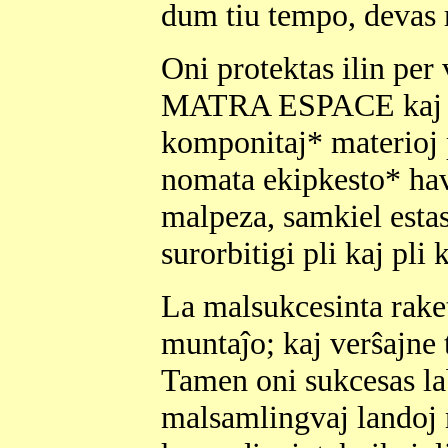
dum tiu tempo, devas re
Oni protektas ilin per
MATRA ESPACE kaj la
komponitaj* materioj 
nomata ekipkesto* hav
malpeza, samkiel estas 
surorbitigi pli kaj pli
La malsukcesinta rake
muntaĵo; kaj verŝajne t
Tamen oni sukcesas lab
malsamlingvaj landoj 