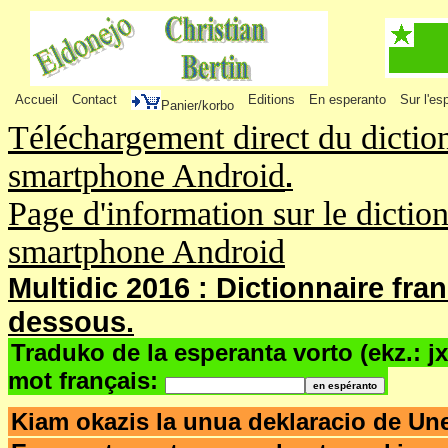
Accueil
Contact
Editions
En esperanto
Sur l'es
Panier/korbo
Téléchargement direct du dictio
smartphone Android
.
Page d'information sur le dictio
smartphone Android
Multidic 2016 : Dictionnaire fra
dessous.
Traduko de la esperanta vorto (ekz.: j
mot français:
Kiam okazis la unua deklaracio de Un