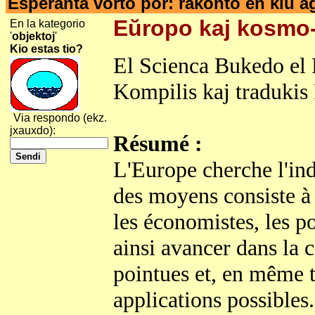
Esperanta vorto por: rakonto en kiu a
Eŭropo kaj kosmo
En la kategorio
'
objektoj
'
Kio estas tio?
El Scienca Bukedo el 
Kompilis kaj tradukis
Via respondo (ekz.
jxauxdo):
Résumé :
L'Europe cherche l'in
des moyens consiste à p
les économistes, les p
ainsi avancer dans la 
pointues et, en même t
applications possibles.