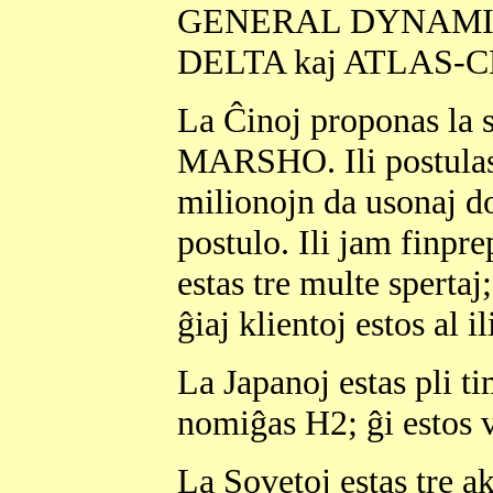
GENERAL DYNAMICS. 
DELTA kaj ATLAS-
La Ĉinoj proponas la 
MARSHO. Ili postulas 
milionojn da usonaj do
postulo. Ili jam finpre
estas tre multe spertaj
ĝiaj klientoj estos al 
La Japanoj estas pli ti
nomiĝas H2; ĝi estos v
La Sovetoj estas tre a