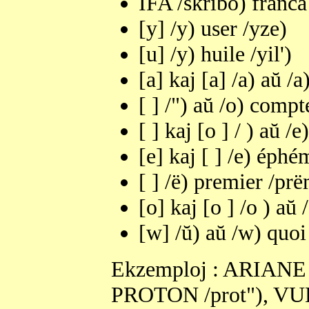
IFA /skribo) franc
[y] /y) user /yze)
[u] /y) huile /yil')
[a] kaj [a] /a) aŭ /a
[ ] /") aŭ /o) compte
[ ] kaj [o ] / ) aŭ /
[e] kaj [ ] /e) éphé
[ ] /ë) premier /pr
[o] kaj [o ] /o ) aŭ 
[w] /ŭ) aŭ /w) quoi
Ekzemploj : ARIANE 
PROTON /prot"), VUL