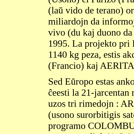
(laŭ vido de terano) o
miliardojn da informoj
vivo (du kaj duono da 
1995. La projekto pri
1140 kg peza, estis 
(Francio) kaj AERITALI
Sed Eŭropo estas ankor
ĉeesti la 21-jarcentan
uzos tri rimedojn : 
(usono surorbitigis sa
programo COLOMBUS - l