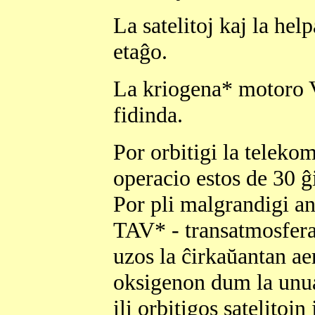
La satelitoj kaj la hel
etaĝo.
La kriogena* motoro
fidinda.
Por orbitigi la telekom
operacio estos de 30 
Por pli malgrandigi an
TAV* - transatmosferaj
uzos la ĉirkaŭantan ae
oksigenon dum la unuaj
ili orbitigos satelitoj