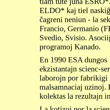
tiam tute juna ESRO*.
ELDO* kaj tiel naskiĝi
ĉagreni neniun - la sek
Francio, Germanio (FR
Svedio, Svisio. Asocii
programoj Kanado.
En 1990 ESA dungos 19
ekzistantajn scienc-se
laborojn por fabrikigi 
malsamnaciaj uzinoj. P
kolektas la rezultajn 
La kotizoj por la scien