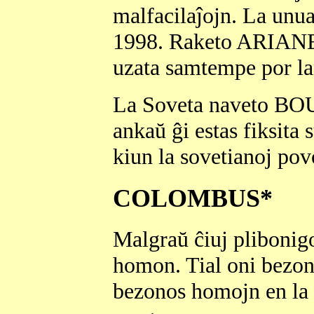
malfacilaĵojn. La unuaj
1998. Raketo ARIANE 5
uzata samtempe por lan
La Soveta naveto B
ankaŭ ĝi estas fiksita
kiun la sovetianoj pov
COLOMBUS*
Malgraŭ ĉiuj plibonig
homon. Tial oni bezon
bezonos homojn en la 