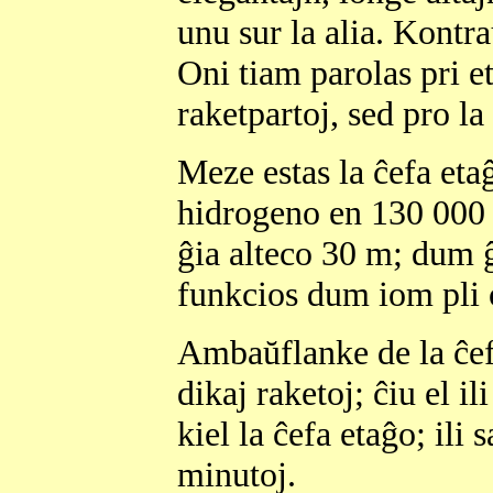
unu sur la alia. Kont
Oni tiam parolas pri et
raketpartoj, sed pro la
Meze estas la ĉefa eta
hidrogeno en 130 000 
ĝia alteco 30 m; dum ĝ
funkcios dum iom pli 
Ambaŭflanke de la ĉef
dikaj raketoj; ĉiu el i
kiel la ĉefa etaĝo; il
minutoj.