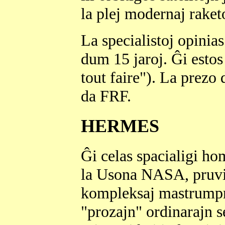
la plej modernaj raket
La specialistoj opini
dum 15 jaroj. Ĝi estos 
tout faire"). La prezo
da FRF.
HERMES
Ĝi celas spacialigi ho
la Usona NASA, pruvis 
kompleksaj mastrumpro
"prozajn" ordinarajn s