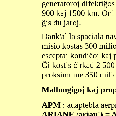
generatoroj difektiĝos 
900 kaj 1500 km. Oni 
ĝis du jaroj.
Dank'al la spaciala nav
misio kostas 300 milio
esceptaj kondiĉoj kaj
Ĝi kostis ĉirkaŭ 2 500
proksimume 350 milio
Mallongigoj kaj pro
APM
: adaptebla aer
ARIANE /arjan') =