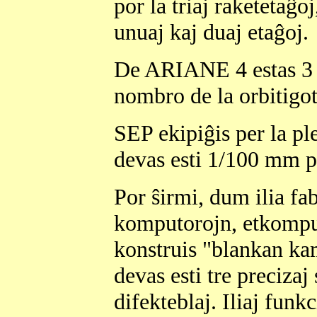
por la triaj raketetaĝ
unuaj kaj duaj etaĝoj.
De ARIANE 4 estas 3 v
nombro de la orbitigota
SEP ekipiĝis per la pl
devas esti 1/100 mm p
Por ŝirmi, dum ilia fab
komputorojn, etkomp
konstruis "blankan ka
devas esti tre precizaj 
difekteblaj. Iliaj funk