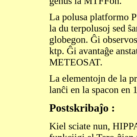
ĝenus la MTFFon.
La polusa platformo P
la du terpolusoj sed ŝa
globegon. Ĝi observos 
ktp. Ĝi avantaĝe ansta
METEOSAT.
La elementojn de l
lanĉi en la spacon en 
Postskribaĵo :
Kiel sciate nun, HIP