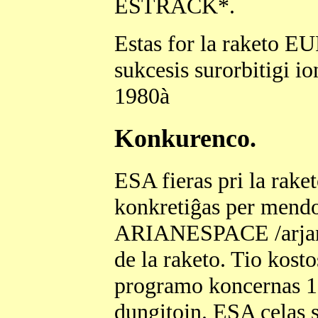
ESTRACK*.
Estas for la raketo E
sukcesis surorbitigi i
1980à
Konkurenco.
ESA fieras pri la rak
konkretiĝas per mend
ARIANESPACE /arjanesp
de la raketo. Tio kost
programo koncernas 12
dungitojn. ESA celas se