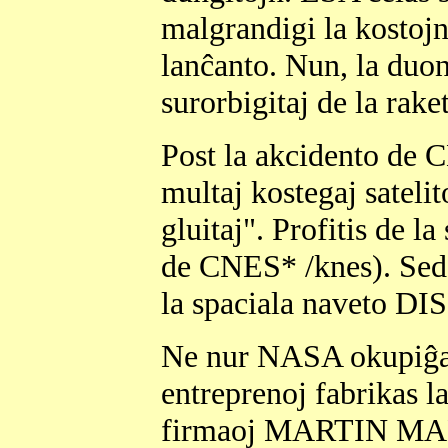
malgrandigi la kostojn, 
lanĉanto. Nun, la duono
surorbigitaj de la ra
Post la akcidento de
multaj kostegaj satelito
gluitaj". Profitis de 
de CNES* /knes). Sed
la spaciala naveto D
Ne nur NASA okupiĝas 
entreprenoj fabrikas la
firmaoj MARTIN M