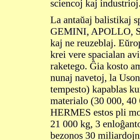
sciencoj kaj industrioj
La antaŭaj balistika
GEMINI, APOLLO, SOY
kaj ne reuzeblaj. Eŭr
krei vere spacialan avi
raketego. Ĝia kosto am
nunaj navetoj, la Us
tempesto) kapablas ku
materialo (30 000, 40
HERMES estos pli mode
21 000 kg, 3 enloĝanto
bezonos 30 miliardojn