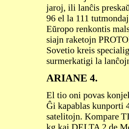
jaroj, ili lanĉis presk
96 el la 111 tutmonda
Eŭropo renkontis mals
siajn raketojn PROTON
Sovetio kreis specia
surmerkatigi la lanĉo
ARIANE 4.
El tio oni povas konj
Ĝi kapablas kunporti 4
satelitojn. Kompare T
kg kaj DELTA 2 de Mc