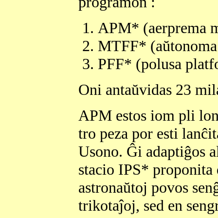
programon :
APM* (aerprema m
MTFF* (aŭtonoma v
PFF* (polusa platf
Oni antaŭvidas 23 mila
APM estos iom pli lon
tro peza por esti lan
Usono. Ĝi adaptiĝos al
stacio IPS* proponit
astronaŭtoj povos senĝe
trikotaĵoj, sed en seng