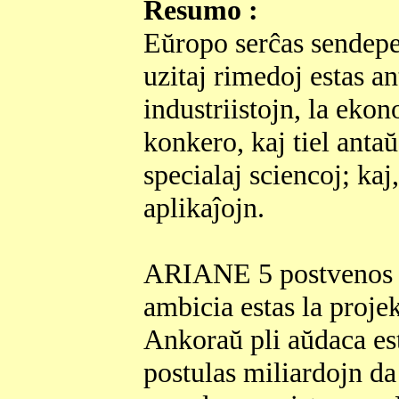
Resumo :
Eŭropo serĉas sendepe
uzitaj rimedoj estas an
industriistojn, la ekon
konkero, kaj tiel antaŭ
specialaj sciencoj; ka
aplikaĵojn.
ARIANE 5 postvenos la
ambicia estas la proj
Ankoraŭ pli aŭdaca e
postulas miliardojn da