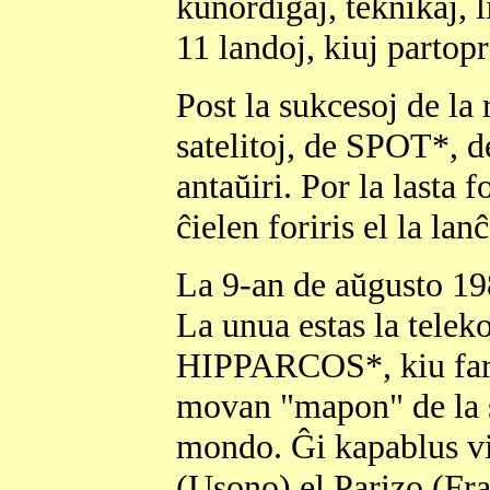
kunordigaj, teknikaj, 
11 landoj, kiuj parto
Post la sukcesoj de l
satelitoj, de SPOT*,
antaŭiri. Por la lasta
ĉielen foriris el la la
La 9-an de aŭgusto 19
La unua estas la tele
HIPPARCOS*, kiu faros
movan "mapon" de la st
mondo. Ĝi kapablus vi
(Usono) el Parizo (F