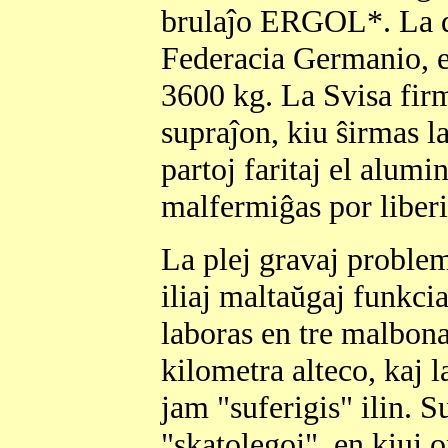
brulaĵo ERGOL*. La d
Federacia Germanio, e
3600 kg. La Svisa fi
supraĵon, kiu ŝirmas la
partoj faritaj el alumi
malfermiĝas por liberig
La plej gravaj problem
iliaj maltaŭgaj funkci
laboras en tre malbona
kilometra alteco, kaj 
jam "suferigis" ilin. S
"skatolegoj", en kiuj o