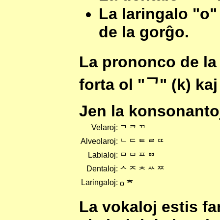
La laringalo "
o
"
de la gorĝo.
La prononco de la 
forta ol "
ᄀ
" (k) ka
Jen la konsonantoj
Velaroj:
ᄀ ᄏ ᄁ
Alveolaroj:
ᄂ ᄃ ᄐ ᄅ ᄄ
Labialoj:
ᄆ ᄇ ᄑ ᄈ
Dentaloj:
ᄉ ᄌ ᄎ ᄊ ᄍ
Laringaloj:
o ᄒ
La vokaloj estis far