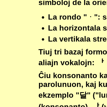
simboloj de la orie
La rondo "
ᆞ
": 
La horizontala s
La vertikala str
Tiuj tri bazaj form
aliajn vokalojn:
ᅡ 
Ĉiu konsonanto ka
parolunuon, kaj ku
ekzemplo "
달
" ("l
(konsonanto),
ᅡ
(