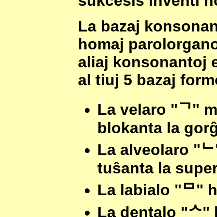
sukcesis inventi no
La bazaj konsonant
homaj parolorganoj
aliaj konsonantoj e
al tiuj 5 bazaj form
La velaro "
ᄀ
" m
blokanta la gor
La alveolaro "
ᄂ
tuŝanta la supe
La labialo "
ᄆ
" 
La dentalo "
ᄉ
"