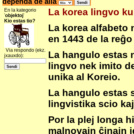
dependa de alia
La korea lingvo ku
En la kategorio
'
objektoj
'
Kio estas tio?
La korea alfabeto 
en 1443 de la reĝo
Via respondo (ekz.
La hangulo estas n
jxauxdo):
lingvo nek imito de
unika al Koreio.
La hangulo estas s
lingvistika scio kaj
Por la plej longa h
malnovajn ĉinajn i