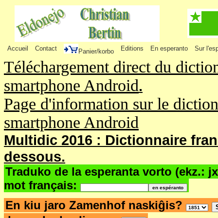
Accueil
Contact
Editions
En esperanto
Sur l'es
Panier/korbo
Téléchargement direct du dictio
smartphone Android
.
Page d'information sur le dictio
smartphone Android
Multidic 2016 : Dictionnaire fra
dessous.
Traduko de la esperanta vorto (ekz.: j
mot français:
En kiu jaro Zamenhof naskiĝis?