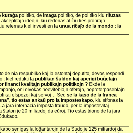
e
kuraĝa
politiko, de
imaga
politiko, de politiko kiu
rifuzas
akceptitajn ideojn, kiu redonas al ĉiu ties proprajn
iu relernas kiel investi en la
unua riĉaĵo de la mondo : la
o de nia respubliko kaj la estontaj deputitoj devos respondi
: kiel redukti la
publikan ŝuldon kaj aperigi buĝetajn
financi kvalitajn publikajn politikojn ?
Ekde la
panjo, oni elvokas neeviteblajn oferojn, nepreterpaseblajn
ublikaj elspezoj kaj servoj… Sed
se la kaso de la franca
ena", tio estas ankaŭ pro la imposteskapo
, kiu sifonas la
La jara internacia imposta fraŭdo, per la impostevitaj
 ŝtaton je 20 miliardoj da eŭroj. Tio estas triono de la jara
 Edukado.
apo senigas la loĝantarojn de la Sudo je 125 miliardoj da