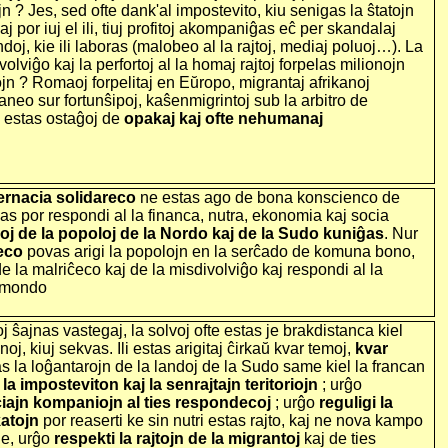
ojn ? Jes, sed ofte dank'al impostevito, kiu senigas la ŝtatojn
aj por iuj el ili, tiuj profitoj akompaniĝas eĉ per skandalaj
doj, kie ili laboras (malobeo al la rajtoj, mediaj poluoj…). La
olviĝo kaj la perfortoj al la homaj rajtoj forpelas milionojn
jn ? Romaoj forpelitaj en Eŭropo, migrantaj afrikanoj
raneo sur fortunŝipoj, kaŝenmigrintoj sub la arbitro de
 estas ostaĝoj de
opakaj kaj ofte nehumanaj
ernacia solidareco
ne estas ago de bona konscienco de
as por respondi al la financa, nutra, ekonomia kaj socia
soj de la popoloj de la Nordo kaj de la Sudo kuniĝas
. Nur
eco
povas arigi la popolojn en la serĉado de komuna bono,
de la malriĉeco kaj de la misdivolviĝo kaj respondi al la
a mondo
oj ŝajnas vastegaj, la solvoj ofte estas je brakdistanca kiel
j, kiuj sekvas. Ili estas arigitaj ĉirkaŭ kvar temoj,
kvar
as la loĝantarojn de la landoj de la Sudo same kiel la francan
 la imposteviton kaj la senrajtajn teritoriojn
; urĝo
ciajn kompaniojn al ties respondecoj
; urĝo
reguligi la
katojn
por reaserti ke sin nutri estas rajto, kaj ne nova kampo
ne, urĝo
respekti la rajtojn de la migrantoj
kaj de ties