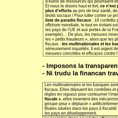
d'euros de ressources qui pourraient êt
Et nous le disons haut et fort,
ce n'est
plus d'efforts
au prix de leur santé, de
droits sociaux ! Pour lutter contre ce 
liste de paradis fiscaux
: 18 confettis
offshore mondiale, le tout en évitant s
les pays de l'UE et aux portes de la Fr
exemple)… De plus, les mesures mises
les « petits fraudeurs », alors que les 
fiscaux -
les multinationales et les b
sérieusement inquiétés. Il est urgent d
mesures concrètes et efficaces contre l'
- Imposons la transparen
- Ni trudu la financan tr
Les multinationales et les banques sont
fiscaux. Elles déjouent les contrôles et 
règles en vigueur pour contourner l'imp
fiscale »
, elles inventent des mécanisme
groupe pour « déplacer » artificiellement
filiales situées dans les pays à fiscal
les pays en développement.