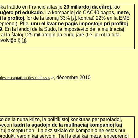
iska fraŭdo en Francio altas je
20 miliardoj da eŭroj
, kio
 buĝeto pri edukado
. La kompanioj de CAC40 pagas,
meze,
 la profitoj
, for de la teoriaj 33%
[
], kontraŭ 22% en la EME
2
eprenoj). Plie,
unu el kvar ne pagis impostojn pri profitoj
9
. En la landoj de la Sudo, la impostevito de la multnaciaj
 la ŝtatoj 125 miliardojn da eŭroj jare (t.e. pli ol la tuta
volviĝo !) [
].
3
», décembre 2010
es et captation des richesses
o de la nuna krizo, la politikistoj konkuras per paroladoj,
avecon
kadri la agadojn de la multnaciaj kompanioj kaj
i tuj akceptu tion ! La ekzistkialo de kompanio ne estas nur
produkti varojn kaj servojn. Tiel la etaj kaj mezaj entreprenoj