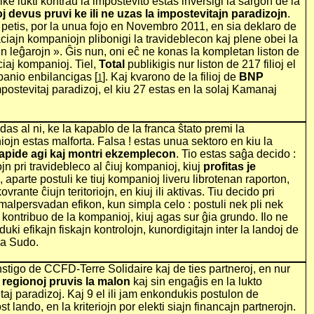
ke lukti kontraŭ la impostevito estas inversigi la ŝarĝon de la
j devus pruvi ke ili ne uzas la impostevitajn paradizojn
.
 petis, por la unua fojo en Novembro 2011, en sia deklaro de
ciajn kompaniojn plibonigi la travideblecon kaj plene obei la
n leĝarojn ». Ĝis nun, oni eĉ ne konas la kompletan liston de
aciaj kompanioj. Tiel,
Total
publikigis nur liston de 217 filioj el
mpanio enbilancigas
[
]. Kaj kvarono de la filioj de
BNP
1
postevitaj paradizoj, el kiu 27 estas en la solaj Kamanaj
das al ni, ke la kapablo de la franca ŝtato premi la
ojn estas malforta. Falsa ! estas unua sektoro en kiu la
rapide agi kaj montri ekzemplecon
. Tio estas saĝa decido :
ojn pri travidebleco al ĉiuj kompanioj, kiuj
profitas je
j
, aparte postuli ke tiuj kompanioj liveru librotenan raporton,
vrante ĉiujn teritoriojn, en kiuj ili aktivas. Tiu decido pri
malpersvadan efikon, kun simpla celo : postuli nek pli nek
a kontribuo de la kompanioj, kiuj agas sur ĝia grundo. Ilo ne
ki efikajn fiskajn kontrolojn, kunordigitajn inter la landoj de
 la Sudo.
nstigo de CCFD-Terre Solidaire kaj de ties partneroj, en nur
 regionoj pruvis la malon
kaj sin engaĝis en la lukto
taj paradizoj. Kaj 9 el ili jam enkondukis postulon de
 lando, en la kriteriojn por elekti siajn financajn partnerojn.