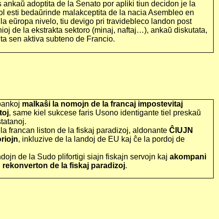
ankaŭ adoptita de la Senato por apliki tiun decidon je la
 ol esti bedaŭrinde malakceptita de la nacia Asembleo en
a eŭropa nivelo, tiu devigo pri travidebleco landon post
oj de la ekstrakta sektoro (minaj, naftaj…), ankaŭ diskutata,
ita sen aktiva subteno de Francio.
 bankoj
malkaŝi la nomojn de la francaj impostevitaj
toj
, same kiel sukcese faris Usono identigante tiel preskaŭ
ŝtatanoj.
la francan liston de la fiskaj paradizoj, aldonante
ĈIUJN
oriojn
, inkluzive de la landoj de EU kaj ĉe la pordoj de
dojn de la Sudo plifortigi siajn fiskajn servojn kaj
akompani
rekonverton de la fiskaj paradizoj
.