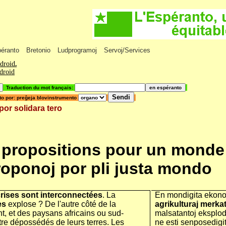
péranto
Bretonio
Ludprogramoj
Servoj/Services
ndroid
.
ndroid
Traduction du mot français:
o por: preĝeja blovinstrumento
por solidara tero
6 propositions pour un monde 
roponoj por pli justa mondo
crises sont interconnectées
. La
En mondigita ekon
es
explose ? De l'autre côté de la
agrikulturaj merka
t, et des paysans africains ou sud-
malsatantoj eksplod
tre dépossédés de leurs terres. Les
ne esti senposedigi