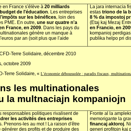
le en France s'élève à
20 milliards
La jara internacia f
 budget de l'éducation
. Les entreprises
estas
triono de la
'impôts sur les bénéfices
, loin des
8 % da impostoj pri
les PME. En outre,
une sur quatre n'a
(Etaj kaj Mezaj Entr
 en France, en 2009
. Dans les pays du
en Francio, en 200
 multinationales génère un manque à
kompanioj perdigas al
'euros par an (soit plus que l'aide
publika helpo pri dis
CFD-Terre Solidaire, décembre 2010
s, octobre 2009
D-Terre Solidaire, «
L'économie déboussolée : paradis fiscaux, multinational
ns les multinationales
u la multnaciajn kompaniojn
es responsables politiques rivalisent de
Fronte al la ampleks
drer les activités des entreprises
memorigante la gr
s. Prenons-les au mot ! La raison d'être
financaj aktoroj
. N
 générer des profits et de produire des
generi profitojn kaj 