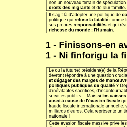
non un nouveau terrain de spéculation 
droits des migrants
et de leur famille.
Il s'agit là d'adopter une politique de
co
politique qui
refuse la fatalité
comme le
ses propres
responsabilités
et qui ré
richesse du monde : l'Humain
.
1 - Finissons-en a
1 - Ni finforigu la 
Le ou la futur(e) président(e) de la Rép
devront répondre à une question cruci
et dégager des marges de manœuvre
politiques publiques de qualité ?
Dep
d'inévitables sacrifices, d'incontourn
services publics… Mais
si les caisses
aussi à cause de l'évasion fiscale
qui
fraude fiscale internationale annuelle, v
milliards d'euros. Cela représente un t
nationale !
Cette évasion fiscale massive prive le