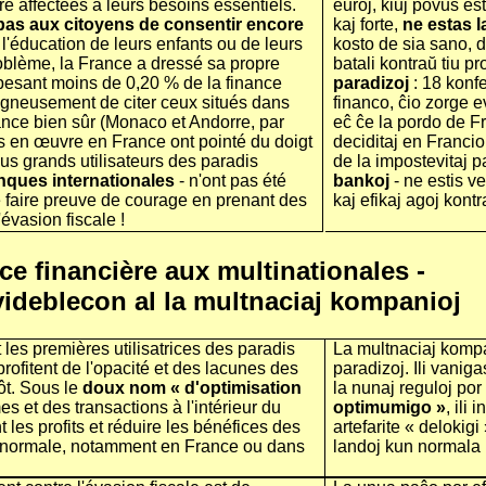
re affectées à leurs besoins essentiels.
eŭroj, kiuj povus est
 pas aux citoyens de consentir encore
kaj forte,
ne estas l
 l'éducation de leurs enfants ou de leurs
kosto de sia sano, d
problème, la France a dressé sa propre
batali kontraŭ tiu p
 pesant moins de 0,20 % de la finance
paradizoj
: 18 konf
oigneusement de citer ceux situés dans
financo, ĉio zorge ev
ance bien sûr (Monaco et Andorre, par
eĉ ĉe la pordo de F
 en œuvre en France ont pointé du doigt
deciditaj en Francio
plus grands utilisateurs des paradis
de la impostevitaj p
anques internationales
- n'ont pas été
bankoj
- ne estis v
e faire preuve de courage en prenant des
kaj efikaj agoj kontr
évasion fiscale !
ce financière aux multinationales -
avideblecon al la multnaciaj kompanioj
 les premières utilisatrices des paradis
La multnaciaj kompa
profitent de l'opacité et des lacunes des
paradizoj. Ili vanig
ôt. Sous le
doux nom « d'optimisation
la nunaj reguloj po
s et des transactions à l'intérieur du
optimumigo »
, ili
 les profits et réduire les bénéfices des
artefarite « delokigi 
ité normale, notamment en France ou dans
landoj kun normala 