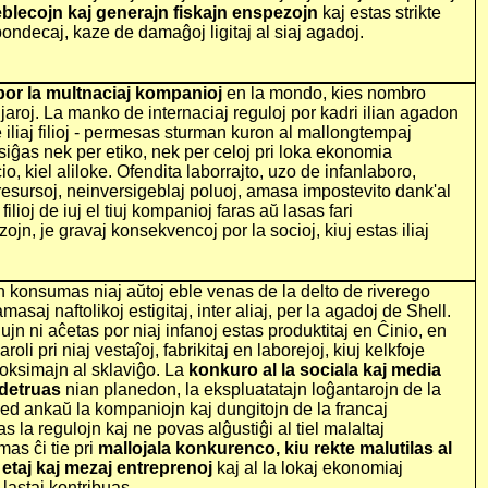
blecojn kaj generajn fiskajn enspezojn
kaj estas strikte
spondecaj, kaze de damaĝoj ligitaj al siaj agadoj.
 por la multnaciaj kompanioj
en la mondo, kies nombro
 jaroj. La manko de internaciaj reguloj por kadri ilian agadon
de iliaj filioj - permesas sturman kuron al mallongtempaj
asiĝas nek per etiko, nek per celoj pri loka ekonomia
o, kiel aliloke. Ofendita laborrajto, uzo de infanlaboro,
resursoj, neinversigeblaj poluoj, amasa impostevito dank'al
filioj de iuj el tiuj kompanioj faras aŭ lasas fari
ojn, je gravaj konsekvencoj por la socioj, kiuj estas iliaj
un konsumas niaj aŭtoj eble venas de la delto de riverego
masaj naftolikoj estigitaj, inter aliaj, per la agadoj de Shell.
iujn ni aĉetas por niaj infanoj estas produktitaj en Ĉinio, en
oli pri niaj vestaĵoj, fabrikitaj en laborejoj, kiuj kelkfoje
oksimajn al sklaviĝo. La
konkuro al la sociala kaj media
detruas
nian planedon, la ekspluatatajn loĝantarojn de la
sed ankaŭ la kompaniojn kaj dungitojn de la francaj
s la regulojn kaj ne povas alĝustiĝi al tiel malaltaj
as ĉi tie pri
mallojala konkurenco, kiu rekte malutilas al
 etaj kaj mezaj entreprenoj
kaj al la lokaj ekonomiaj
j lastaj kontribuas.