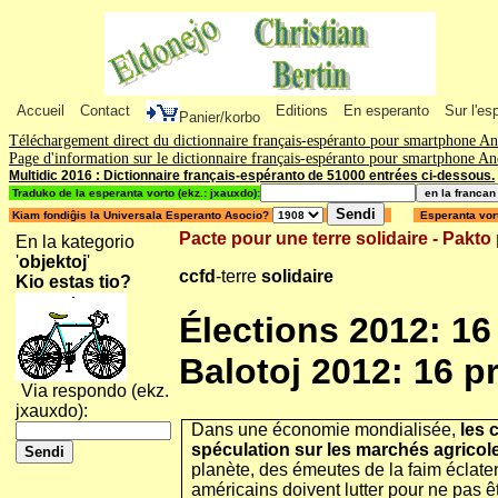
Accueil
Contact
Editions
En esperanto
Sur l'es
Panier/korbo
Téléchargement direct du dictionnaire français-espéranto pour smartphone A
Page d'information sur le dictionnaire français-espéranto pour smartphone A
Multidic 2016 : Dictionnaire français-espéranto de 51000 entrées ci-dessous.
Traduko de la esperanta vorto (ekz.: jxauxdo):
Kiam fondiĝis la Universala Esperanto Asocio?
Esperanta vort
Pacte pour une terre solidaire - Pakto 
En la kategorio
'
objektoj
'
ccfd
-terre
solidaire
Kio estas tio?
Élections 2012: 1
Balotoj 2012: 16 p
Via respondo (ekz.
jxauxdo):
Dans une économie mondialisée,
les 
spéculation sur les marchés agricol
planète, des émeutes de la faim éclaten
américains doivent lutter pour ne pas ê