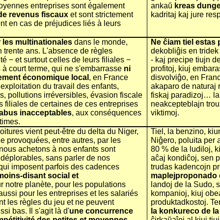
t moyennes entreprises sont également
ankaŭ
kreas dunge
 de revenus fiscaux
et sont strictement
kadritaj kaj jure re
t en cas de préjudices liés à leurs
 les multinationales
dans le monde,
Ne ĉiam tiel estas
n trente ans. L'absence de règles
dekobliĝis en tridek
é − et surtout celles de leurs filiales −
- kaj precipe tiujn 
s à court terme, qui ne s'embarrasse
ni
profitoj, kiuj embar
ppement économique local
, en France
disvolviĝo, en Franci
exploitation du travail des enfants,
akaparo de naturaj 
 pollutions irréversibles, évasion fiscale
fiskaj paradizoj… la 
filiales de certaines de ces entreprises
neakcepteblajn trouz
abus inacceptables
, aux conséquences
viktimoj.
times.
tures vient peut-être du delta du Niger,
Tiel, la benzino, ki
le provoquées, entre autres, par les
Niĝero, poluita per a
 nous achetons à nos enfants sont
80 % de la ludiloj, k
 déplorables, sans parler de nos
aĉaj kondiĉoj, sen par
 qui imposent parfois des cadences
trudas kadencojn pr
oins-disant social et
maplejproponado 
 notre planète, pour les populations
landoj de la Sudo, 
ussi pour les entreprises et les salariés
kompanioj, kiuj obea
nt les règles du jeu et ne peuvent
produktadkostoj. Tem
i bas. Il s'agit là d'
une concurrence
la konkureco de la
mpétitivité des petites et moyennes
ĉirkaŭaĵoj al kiuj tiu