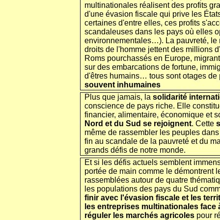
multinationales réalisent des profits g
d'une évasion fiscale qui prive les Éta
certaines d'entre elles, ces profits s
scandaleuses dans les pays où elles op
environnementales…). La pauvreté, le 
droits de l'homme jettent des millions
Roms pourchassés en Europe, migrant
sur des embarcations de fortune, immigr
d'êtres humains… tous sont otages de
souvent inhumaines
Plus que jamais, la
solidarité interna
conscience de pays riche. Elle constit
financier, alimentaire, économique et s
Nord et du Sud se rejoignent
. Cette
s
même de rassembler les peuples dans 
fin au scandale de la pauvreté et du 
grands défis de notre monde.
Et si les défis actuels semblent immense
portée de main comme le démontrent les
rassemblées autour de quatre thémati
les populations des pays du Sud comme 
finir avec l'évasion fiscale et les ter
les entreprises multinationales face 
réguler les marchés agricoles
pour ré