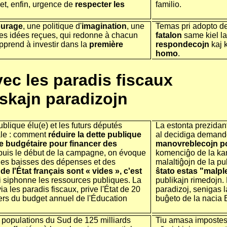
et, enfin, urgence de
respecter les
familio.
urage
, une politique d'
imagination
, une
Temas pri adopto d
s idées reçues, qui redonne à chacun
fatalon
same kiel la 
apprend à investir dans la
première
respondecojn
kaj k
homo
.
vec les paradis fiscaux
fiskajn paradizojn
ublique élu(e) et les futurs députés
La estonta prezidant
ale : comment
réduire la dette publique
al decidiga demando 
 budgétaire pour financer des
manovreblecojn por 
uis le début de la campagne, on évoque
komenciĝo de la kam
ables baisses des dépenses et des
malaltiĝojn de la p
 de l'État français sont « vides », c'est
ŝtato estas "malpl
 siphonne les ressources publiques. La
publikajn rimedojn. 
ia les paradis fiscaux, prive l'État de 20
paradizoj, senigas la
iers du budget annuel de l'Éducation
buĝeto de la nacia
s populations du Sud de 125 milliards
Tiu amasa impostesk