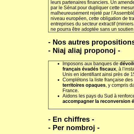
leurs partenaires financiers. Un amend
par le Sénat pour dupliquer cette mesur
malheureusement rejeté par l'Assembl
niveau européen, cette obligation de t
entreprises du secteur extractif (minier
ne pourra être adoptée sans un soutien 
- Nos autres propositions
- Niaj aliaj proponoj -
Imposons aux banques de
dévoil
français évadés fiscaux
, à l'ins
Unis en identifiant ainsi près de 1
Complétons la liste française des
territoires opaques
, y compris d
France.
Aidons les pays du Sud à renforcer
accompagner la reconversion 
- En chiffres -
- Per nombroj -