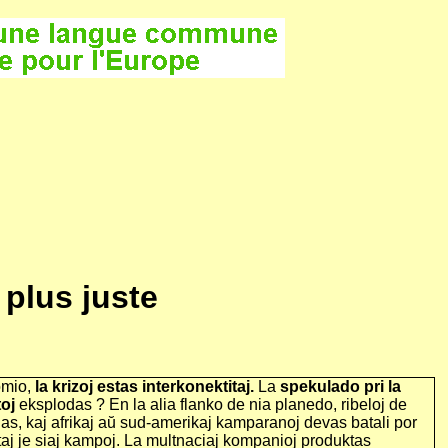
plus juste
omio,
la krizoj estas interkonektitaj.
La
spekulado pri la
toj
eksplodas ? En la alia flanko de nia planedo, ribeloj de
as, kaj afrikaj aŭ sud-amerikaj kamparanoj devas batali por
taj je siaj kampoj. La multnaciaj kompanioj produktas