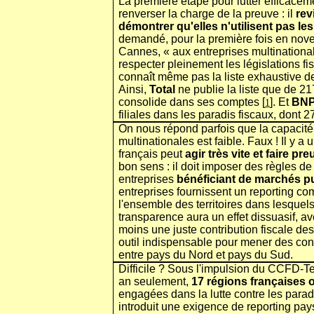
La première étape pour lutter efficaceme
renverser la charge de la preuve : il
rev
démontrer qu'elles n'utilisent pas le
demandé, pour la première fois en nove
Cannes, « aux entreprises multinational
respecter pleinement les législations fi
connaît même pas la liste exhaustive des
Ainsi,
Total
ne publie la liste que de 217
consolide dans ses comptes [
]. Et
BNP
1
filiales dans les paradis fiscaux, dont 
On nous répond parfois que la capacité d
multinationales est faible. Faux ! Il y a
français peut
agir très vite et faire pr
bon sens : il doit imposer des règles de
entreprises
bénéficiant de marchés p
entreprises fournissent un reporting c
l'ensemble des territoires dans lesquel
transparence aura un effet dissuasif, ave
moins une juste contribution fiscale des
outil indispensable pour mener des con
entre pays du Nord et pays du Sud.
Difficile ? Sous l'impulsion du CCFD-Te
an seulement,
17 régions françaises o
engagées dans la lutte contre les paradi
introduit une exigence de reporting pay