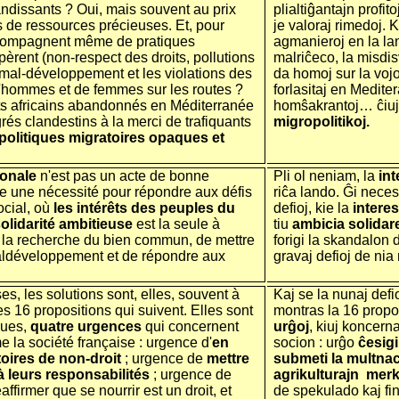
randissants ? Oui, mais souvent au prix
plialtiĝantajn profit
ts de ressources précieuses. Et, pour
je valoraj rimedoj. K
'accompagnent même de pratiques
agmanieroj en la lan
èrent (non-respect des droits, pollutions
malriĉeco, la misdisv
mal-développement et les violations des
da homoj sur la vojo
 d'hommes et de femmes sur les routes ?
forlasitaj en Medite
s africains abandonnés en Méditerranée
homŝakrantoj… ĉiuj
és clandestins à la merci de trafiquants
migropolitikoj.
politiques migratoires opaques et
tionale
n'est pas un acte de bonne
Pli ol neniam, la
int
ue une nécessité pour répondre aux défis
riĉa lando. Ĝi neces
ocial, où
les intérêts des peuples du
defioj, kie la
intere
olidarité ambitieuse
est la seule à
tiu
ambicia solidar
la recherche du bien commun, de mettre
forigi la skandalon 
maldéveloppement et de répondre aux
gravaj defioj de ni
s, les solutions sont, elles, souvent à
Kaj se la nunaj defi
 16 propositions qui suivent. Elles sont
montras la 16 propono
ques,
quatre urgences
qui concernent
urĝoj
, kiuj koncern
la société française : urgence d'
en
socion : urĝo
ĉesigi
ritoires de non-droit
; urgence de
mettre
submeti la multna
à leurs responsabilités
; urgence de
agrikulturajn mer
affirmer que se nourrir est un droit, et
de spekulado kaj fi