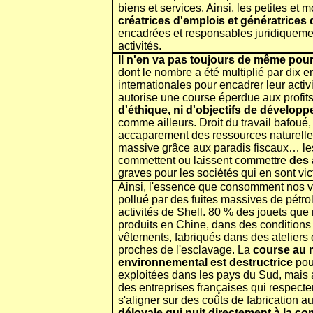
biens et services. Ainsi, les petites e
créatrices d'emplois et génératrices
encadrées et responsables juridiquemen
activités.
Il n'en va pas toujours de même pour
dont le nombre a été multiplié par dix e
internationales pour encadrer leur activit
autorise une course éperdue aux profit
d'éthique, ni d'objectifs de dévelo
comme ailleurs. Droit du travail bafoué, 
accaparement des ressources naturelles,
massive grâce aux paradis fiscaux… les 
commettent ou laissent commettre
des 
graves pour les sociétés qui en sont vic
Ainsi, l'essence que consomment nos voi
pollué par des fuites massives de pétro
activités de Shell. 80 % des jouets que
produits en Chine, dans des conditions
vêtements, fabriqués dans des ateliers
proches de l'esclavage. La
course au m
environnemental est destructrice
pour
exploitées dans les pays du Sud, mais a
des entreprises françaises qui respecte
s'aligner sur des coûts de fabrication auss
déloyale qui nuit directement à la co