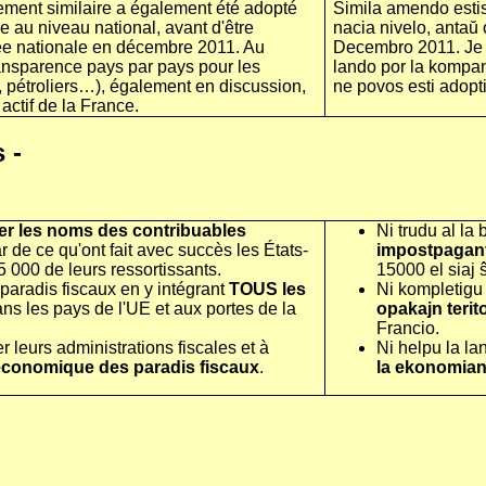
ement similaire a également été adopté
Simila amendo estis 
e au niveau national, avant d'être
nacia nivelo, antaŭ
ée nationale en décembre 2011. Au
Decembro 2011. Je l
ransparence pays par pays pour les
lando por la kompani
s, pétroliers…), également en discussion,
ne povos esti adopt
actif de la France.
 -
er les noms des contribuables
Ni trudu al la
tar de ce qu'ont fait avec succès les États-
impostpagan
5 000 de leurs ressortissants.
15000 el siaj 
 paradis fiscaux en y intégrant
TOUS les
Ni kompletigu 
ans les pays de l'UE et aux portes de la
opakajn terit
Francio.
 leurs administrations fiscales et à
Ni helpu la lan
économique des paradis fiscaux
.
la ekonomian 