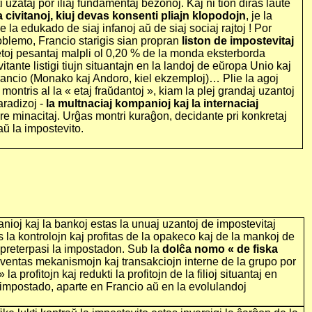
i uzataj por iliaj fundamentaj bezonoj. Kaj ni tion diras laŭte
a civitanoj, kiuj devas konsenti pliajn klopodojn
, je la
e la edukado de siaj infanoj aŭ de siaj sociaj rajtoj ! Por
roblemo, Francio starigis sian propran
liston de impostevitaj
etoj pesantaj malpli ol 0,20 % de la monda eksterborda
itante listigi tiujn situantajn en la landoj de eŭropa Unio kaj
rancio (Monako kaj Andoro, kiel ekzemploj)… Plie la agoj
 montris al la « etaj fraŭdantoj », kiam la plej grandaj uzantoj
aradizoj -
la multnaciaj kompanioj kaj la internaciaj
ere minacitaj. Urĝas montri kuraĝon, decidante pri konkretaj
aŭ la impostevito.
nioj kaj la bankoj estas la unuaj uzantoj de impostevitaj
as la kontrolojn kaj profitas de la opakeco kaj de la mankoj de
r preterpasi la impostadon. Sub la
dolĉa nomo « de fiska
 inventas mekanismojn kaj transakciojn interne de la grupo por
» la profitojn kaj redukti la profitojn de la filioj situantaj en
impostado, aparte en Francio aŭ en la evolulandoj