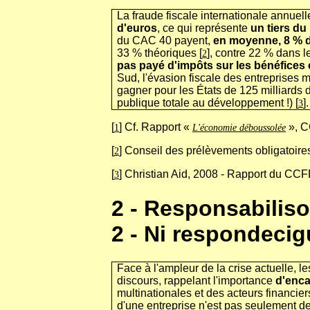
La fraude fiscale internationale annuel
d'euros
, ce qui représente
un tiers du
du CAC 40 payent,
en moyenne, 8 % d
33 % théoriques [
], contre 22 % dans 
2
pas payé d'impôts sur les bénéfices
Sud, l'évasion fiscale des entreprises
gagner pour les États de 125 milliards d
publique totale au développement !) [
].
3
[
] Cf. Rapport «
», C
1
L'économie déboussolée
[
] Conseil des prélèvements obligatoire
2
[
] Christian Aid, 2008 - Rapport du CCF
3
2 - Responsabiliso
2 - Ni respondecig
Face à l'ampleur de la crise actuelle, l
discours, rappelant l'importance
d'enca
multinationales et des acteurs financier
d'une entreprise n'est pas seulement de