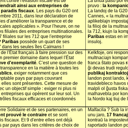
nt contre l'évasion fiscale est de
La unua paŝo por efi
iendrait ainsi aux entreprises de
pruvo :
la kompanio
s paradis fiscaux
. Les pays du G20 ont
La landoj de la G20
mbre 2011, dans leur déclaration de
Cannes, « la multna
es d'améliorer la transparence et de
aplikeblajn impostaj
scales applicables ». Pour l'heure, on ne
la filioj de la multn
 filiales des entreprises multinationales.
la 712, kiujn la ko
 filiales sur les 712 que l'entreprise
Paribas
estas en im
 Paribas
possède un quart de ses
insuloj.
27 dans les seules îles Caïmans !
e l'État français à faire pression sur des
Kelkfoje, oni respon
 un premier domaine dans lequel l'État
multnaciajn kompani
euve d'exemplarité
. C'est une question de
franca ŝtato povas
 transparence en la matière à toutes les
ĝi devas trudi regul
ublics
, exiger notamment que ces
publikaj kontrakto
omptable pays par pays couvrant
landon post lando, ko
s elles sont présentes. Cette mesure de
travidebleco havos 
c un objectif simple : exiger ni plus ni
malpli ol ĝusta fisk
 entreprises qui opèrent sur leur sol. Un
malhavebla por kondu
trôles fiscaux efficaces et coordonnés
la Nordo kaj tiuj de
rre Solidaire et de ses partenaires, en un
Malfacila ? Sub la i
nt prouvé le contraire
et se sont
unu jaro,
17 francaj
s fiscaux. Et 9 d'entre elles ont déjà
kontraŭ la impostevi
s par pays dans les critères de choix de
raportado landon post