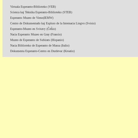
Virtuala Esperanto-Biblioteko (VEB)
Scienca kaj Teknika Esperanto-Biblioteko (STEB)
Esperanto Muzeo de Vieno(IEMW)
Centro de Dokumentado kaj Esploro de la Internacia Lingvo (Svisio)
Esperanto-Muzeo en Svitavy (Ĉeĥio)
Nacia Esperanto Muzeo en Gray (Francio)
Muzeo de Esperanto de Subirats (Hispanio)
Nacia Biblioteko de Esperanto de Massa (Italio)
Dokumenta Esperanto-Centro en Durdevac (Kroatio)