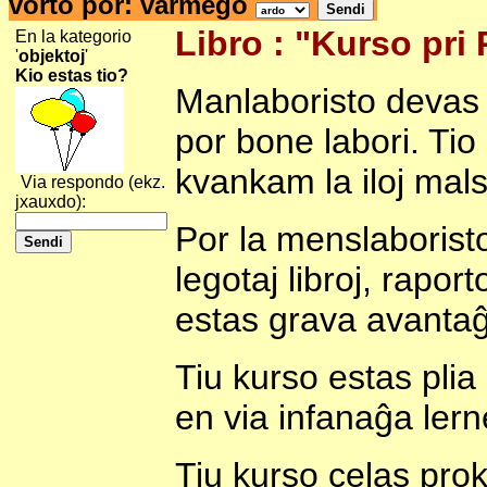
vorto por: varmego
Libro : "Kurso pri
En la kategorio
'
objektoj
'
Kio estas tio?
Manlaboristo devas 
por bone labori. Tio
kvankam la iloj mal
Via respondo (ekz.
jxauxdo):
Por la menslaboristo,
legotaj libroj, rapor
estas grava avanta
Tiu kurso estas plia 
en via infanaĝa lern
Tiu kurso celas prok