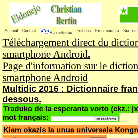
Accueil
Contact
Editions
En esperanto
Sur l'es
Panier/korbo
Téléchargement direct du dictio
smartphone Android
.
Page d'information sur le dictio
smartphone Android
Multidic 2016 : Dictionnaire fra
dessous.
Traduko de la esperanta vorto (ekz.: j
mot français:
Kiam okazis la unua universala Kong