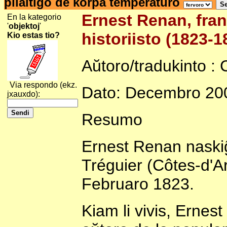
plialtiĝo de korpa temperaturo
Ernest Renan, franc
En la kategorio
'
objektoj
'
historiisto (1823-1
Kio estas tio?
Aŭtoro/tradukinto : 
Via respondo (ekz.
Dato: Decembro 20
jxauxdo):
Resumo
Ernest Renan naskiĝi
Tréguier (Côtes-d'A
Februaro 1823.
Kiam li vivis, Ernest