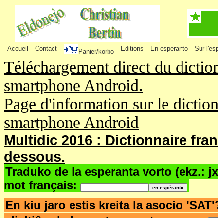
Accueil
Contact
Editions
En esperanto
Sur l'es
Panier/korbo
Téléchargement direct du dictio
smartphone Android
.
Page d'information sur le dictio
smartphone Android
Multidic 2016 : Dictionnaire fra
dessous.
Traduko de la esperanta vorto (ekz.: j
mot français:
En kiu jaro estis kreita la asocio 'SAT