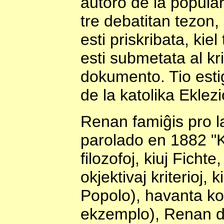
aŭtoro de la popular
tre debatitan tezon,
esti priskribata, kie
esti submetata al kri
dokumento. Tio estig
de la katolika Eklezi
Renan famiĝis pro la
parolado en 1882 "K
filozofoj, kiuj Fichte,
okjektivaj kriterioj, 
Popolo), havanta ko
ekzemplo), Renan dif