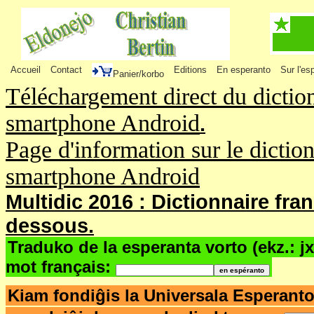
Accueil
Contact
Editions
En esperanto
Sur l'es
Panier/korbo
Téléchargement direct du dictio
smartphone Android
.
Page d'information sur le dictio
smartphone Android
Multidic 2016 : Dictionnaire fra
dessous.
Traduko de la esperanta vorto (ekz.: j
mot français:
Kiam fondiĝis la Universala Esperant