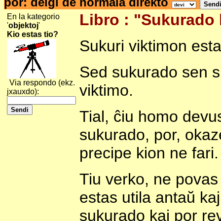
por: deiĝi de normala direkto
Libro : "Sukurado k
En la kategorio
'
objektoj
'
Kio estas tio?
Sukuri viktimon est
Sed sukurado sen sp
Via respondo (ekz.
viktimo.
jxauxdo):
Tial, ĉiu homo devus
sukurado, por, okaze
precipe kion ne fari.
Tiu verko, ne povas 
estas utila antaŭ kaj
sukurado kaj por rev