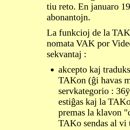
tiu reto. En januaro 
abonantojn.
La funkcioj de la TA
nomata VAK por Videot
sekvantaj :
akcepto kaj traduks
TAKon (ĝi havas m
servkategorio : 36ÿ
estiĝas kaj la TAKo
premas la klavon "c
TAKo sendas al vi t