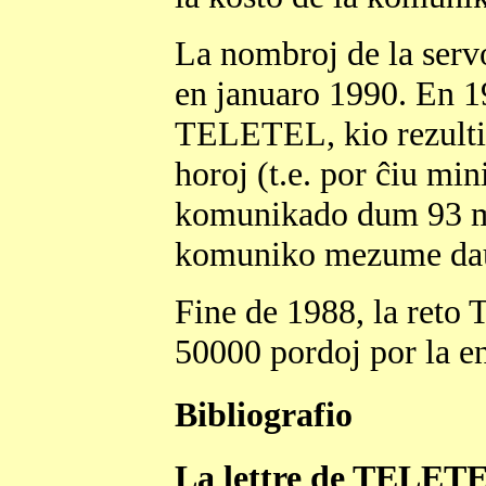
La nombroj de la serv
en januaro 1990. En 1
TELETEL, kio rezulti
horoj (t.e. por ĉiu mi
komunikado dum 93 mi
komuniko mezume daŭ
Fine de 1988, la ret
50000 pordoj por la en
Bibliografio
La lettre de TELET