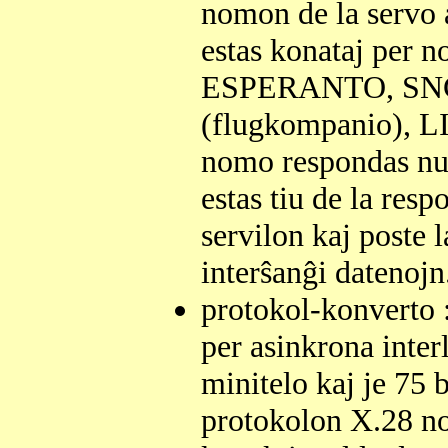
nomon de la servo al
estas konataj per 
ESPERANTO, SNCF
(flugkompanio), LIB
nomo respondas n
estas tiu de la res
servilon kaj poste l
interŝanĝi datenojn
protokol-konverto :
per asinkrona interl
minitelo kaj je 75 b
protokolon X.28 n