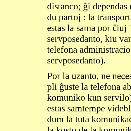
distanco; ĝi dependas 
du partoj : la transpor
estas la sama por ĉiuj
servposedanto, kiu vari
telefona administracio
servposedanto).
Por la uzanto, ne neces
pli ĝuste la telefona a
komuniko kun servilo) 
estas samtempe videbla
dum la tuta komunikad
la kosto de la komuni