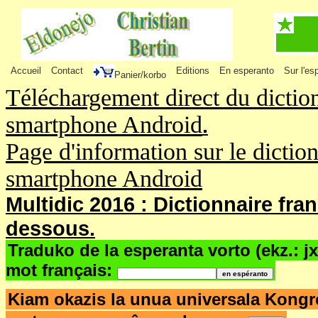
Accueil
Contact
Editions
En esperanto
Sur l'es
Panier/korbo
Téléchargement direct du dictio
smartphone Android
.
Page d'information sur le dictio
smartphone Android
Multidic 2016 : Dictionnaire fra
dessous.
Traduko de la esperanta vorto (ekz.: j
mot français:
Kiam okazis la unua universala Kong