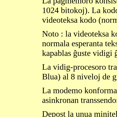
La paĝmemoro konsista
1024 bitokoj). La kodo
videoteksa kodo (nor
Noto : la videoteksa k
normala esperanta tek
kapablas ĝuste vidigi 
La vidig-procesoro tr
Blua) al 8 niveloj de 
La modemo konforma 
asinkronan transsendon
Depost la unua minitel