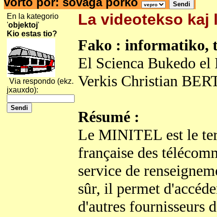
vorto por: sovaĝa porko
La videotekso kaj 
En la kategorio
'
objektoj
'
Kio estas tio?
Fako : informatiko,
El Scienca Bukedo el F
Verkis Christian BER
Via respondo (ekz.
jxauxdo):
Résumé :
Le MINITEL est le term
française des télécomm
service de renseignem
sûr, il permet d'accéde
d'autres fournisseurs d