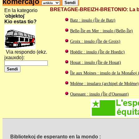
komercaĵo
BRETAGNE-BREIZH-BRETONIO: La breto
En la kategorio
'
objektoj
'
Batz : insulo (Île de Batz)
Kio estas tio?
Belle-Île en Mer : insulo (Belle-Île)
Groix : insulo (Île de Groix)
Via respondo (ekz.
Hoëdic : insulo (Île de Hoedic)
jxauxdo):
Houat : insulo (Île de Houat)
Île aux Moines : insulo de la Monaĥoj 
Molène : insularo (archipel de Molène)
Ouessant : insulo (Île d'Ouessant)
Bibliotekoj de esperanto en la mondo :