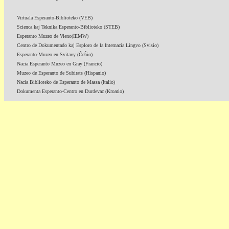
Virtuala Esperanto-Biblioteko (VEB)
Scienca kaj Teknika Esperanto-Biblioteko (STEB)
Esperanto Muzeo de Vieno(IEMW)
Centro de Dokumentado kaj Esploro de la Internacia Lingvo (Svisio)
Esperanto-Muzeo en Svitavy (Ĉeĥio)
Nacia Esperanto Muzeo en Gray (Francio)
Muzeo de Esperanto de Subirats (Hispanio)
Nacia Biblioteko de Esperanto de Massa (Italio)
Dokumenta Esperanto-Centro en Durdevac (Kroatio)