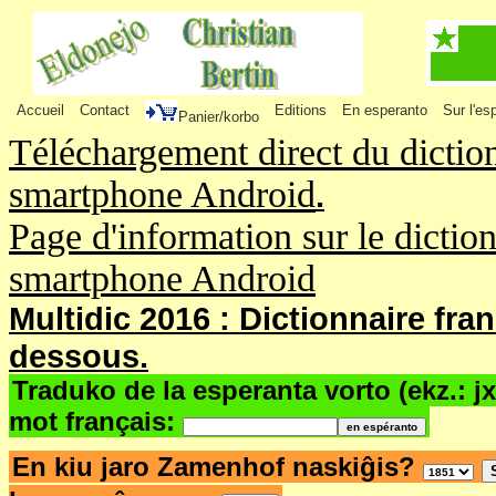
Accueil
Contact
Editions
En esperanto
Sur l'es
Panier/korbo
Téléchargement direct du dictio
smartphone Android
.
Page d'information sur le dictio
smartphone Android
Multidic 2016 : Dictionnaire fra
dessous.
Traduko de la esperanta vorto (ekz.: j
mot français:
En kiu jaro Zamenhof naskiĝis?